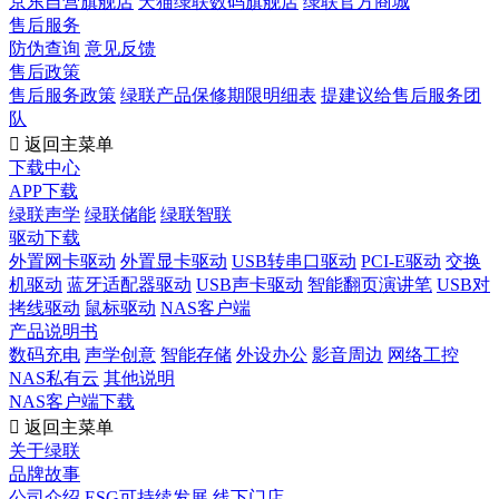
京东自营旗舰店
天猫绿联数码旗舰店
绿联官方商城
售后服务
防伪查询
意见反馈
售后政策
售后服务政策
绿联产品保修期限明细表
提建议给售后服务团
队

返回主菜单
下载中心
APP下载
绿联声学
绿联储能
绿联智联
驱动下载
外置网卡驱动
外置显卡驱动
USB转串口驱动
PCI-E驱动
交换
机驱动
蓝牙适配器驱动
USB声卡驱动
智能翻页演讲笔
USB对
拷线驱动
鼠标驱动
NAS客户端
产品说明书
数码充电
声学创意
智能存储
外设办公
影音周边
网络工控
NAS私有云
其他说明
NAS客户端下载

返回主菜单
关于绿联
品牌故事
公司介绍
ESG可持续发展
线下门店