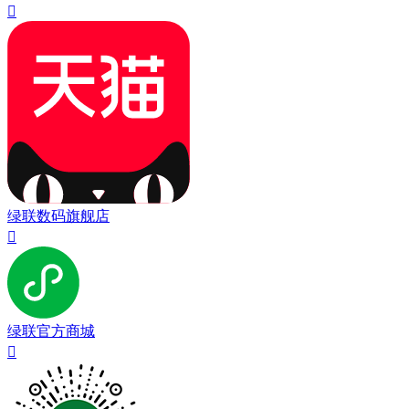

绿联数码旗舰店

绿联官方商城
