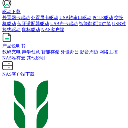
驱动下载
外置网卡驱动
外置显卡驱动
USB转串口驱动
PCI-E驱动
交换
机驱动
蓝牙适配器驱动
USB声卡驱动
智能翻页演讲笔
USB对
拷线驱动
鼠标驱动
NAS客户端
产品说明书
数码充电
声学创意
智能存储
外设办公
影音周边
网络工控
NAS私有云
其他说明
NAS客户端下载