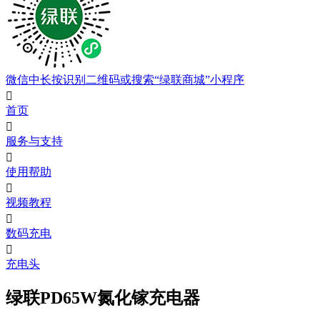
微信中长按识别二维码或搜索“绿联商城”小程序

首页

服务与支持

使用帮助

视频教程

数码充电

充电头
绿联PD65W氮化镓充电器