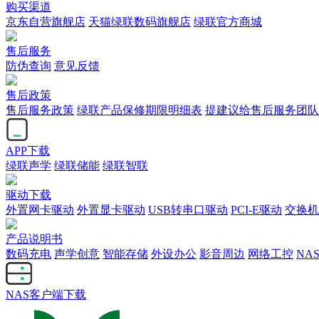
购买渠道
京东自营旗舰店
天猫绿联数码旗舰店
绿联官方商城
售后服务
防伪查询
意见反馈
售后政策
售后服务政策
绿联产品保修期限明细表
提建议给售后服务团队
APP下载
绿联声学
绿联储能
绿联智联
驱动下载
外置网卡驱动
外置显卡驱动
USB转串口驱动
PCI-E驱动
交换机
产品说明书
数码充电
声学创意
智能存储
外设办公
影音周边
网络工控
NA
NAS客户端下载