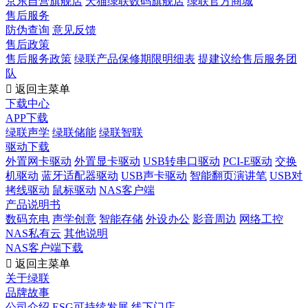
京东自营旗舰店
天猫绿联数码旗舰店
绿联官方商城
售后服务
防伪查询
意见反馈
售后政策
售后服务政策
绿联产品保修期限明细表
提建议给售后服务团
队

返回主菜单
下载中心
APP下载
绿联声学
绿联储能
绿联智联
驱动下载
外置网卡驱动
外置显卡驱动
USB转串口驱动
PCI-E驱动
交换
机驱动
蓝牙适配器驱动
USB声卡驱动
智能翻页演讲笔
USB对
拷线驱动
鼠标驱动
NAS客户端
产品说明书
数码充电
声学创意
智能存储
外设办公
影音周边
网络工控
NAS私有云
其他说明
NAS客户端下载

返回主菜单
关于绿联
品牌故事
公司介绍
ESG可持续发展
线下门店