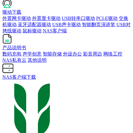
驱动下载
外置网卡驱动
外置显卡驱动
USB转串口驱动
PCI-E驱动
交换
机驱动
蓝牙适配器驱动
USB声卡驱动
智能翻页演讲笔
USB对
拷线驱动
鼠标驱动
NAS客户端
产品说明书
数码充电
声学创意
智能存储
外设办公
影音周边
网络工控
NAS私有云
其他说明
NAS客户端下载