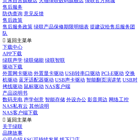
京东自营旗舰店
天猫绿联数码旗舰店
绿联官方商城
售后服务
防伪查询
意见反馈
售后政策
售后服务政策
绿联产品保修期限明细表
提建议给售后服务团
队

返回主菜单
下载中心
APP下载
绿联声学
绿联储能
绿联智联
驱动下载
外置网卡驱动
外置显卡驱动
USB转串口驱动
PCI-E驱动
交换
机驱动
蓝牙适配器驱动
USB声卡驱动
智能翻页演讲笔
USB对
拷线驱动
鼠标驱动
NAS客户端
产品说明书
数码充电
声学创意
智能存储
外设办公
影音周边
网络工控
NAS私有云
其他说明
NAS客户端下载

返回主菜单
关于绿联
品牌故事
公司介绍
ESG可持续发展
线下门店