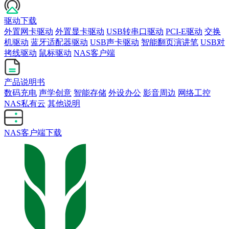
驱动下载
外置网卡驱动
外置显卡驱动
USB转串口驱动
PCI-E驱动
交换
机驱动
蓝牙适配器驱动
USB声卡驱动
智能翻页演讲笔
USB对
拷线驱动
鼠标驱动
NAS客户端
产品说明书
数码充电
声学创意
智能存储
外设办公
影音周边
网络工控
NAS私有云
其他说明
NAS客户端下载