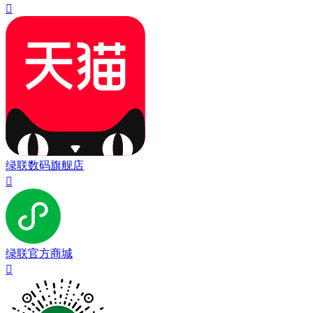

绿联数码旗舰店

绿联官方商城
