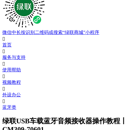
微信中长按识别二维码或搜索“绿联商城”小程序

首页

服务与支持

使用帮助

视频教程

外设办公

蓝牙类
绿联USB车载蓝牙音频接收器操作教程丨
CM309-70601