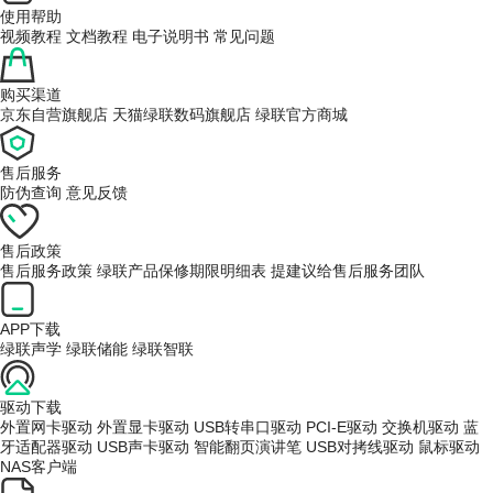
使用帮助
视频教程
文档教程
电子说明书
常见问题
购买渠道
京东自营旗舰店
天猫绿联数码旗舰店
绿联官方商城
售后服务
防伪查询
意见反馈
售后政策
售后服务政策
绿联产品保修期限明细表
提建议给售后服务团队
APP下载
绿联声学
绿联储能
绿联智联
驱动下载
外置网卡驱动
外置显卡驱动
USB转串口驱动
PCI-E驱动
交换机驱动
蓝
牙适配器驱动
USB声卡驱动
智能翻页演讲笔
USB对拷线驱动
鼠标驱动
NAS客户端