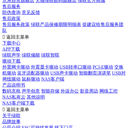
京东自营旗舰店
天猫绿联数码旗舰店
绿联官方商城
售后服务
防伪查询
意见反馈
售后政策
售后服务政策
绿联产品保修期限明细表
提建议给售后服务团
队

返回主菜单
下载中心
APP下载
绿联声学
绿联储能
绿联智联
驱动下载
外置网卡驱动
外置显卡驱动
USB转串口驱动
PCI-E驱动
交换
机驱动
蓝牙适配器驱动
USB声卡驱动
智能翻页演讲笔
USB对
拷线驱动
鼠标驱动
NAS客户端
产品说明书
数码充电
声学创意
智能存储
外设办公
影音周边
网络工控
NAS私有云
其他说明
NAS客户端下载

返回主菜单
关于绿联
品牌故事
公司介绍
ESG可持续发展
线下门店