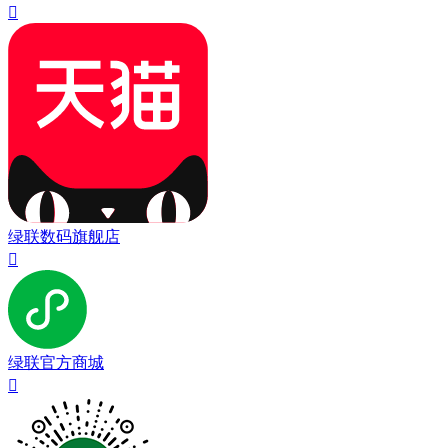

绿联数码旗舰店

绿联官方商城
