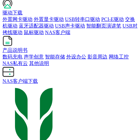
驱动下载
外置网卡驱动
外置显卡驱动
USB转串口驱动
PCI-E驱动
交换
机驱动
蓝牙适配器驱动
USB声卡驱动
智能翻页演讲笔
USB对
拷线驱动
鼠标驱动
NAS客户端
产品说明书
数码充电
声学创意
智能存储
外设办公
影音周边
网络工控
NAS私有云
其他说明
NAS客户端下载