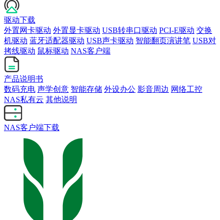
驱动下载
外置网卡驱动
外置显卡驱动
USB转串口驱动
PCI-E驱动
交换
机驱动
蓝牙适配器驱动
USB声卡驱动
智能翻页演讲笔
USB对
拷线驱动
鼠标驱动
NAS客户端
产品说明书
数码充电
声学创意
智能存储
外设办公
影音周边
网络工控
NAS私有云
其他说明
NAS客户端下载