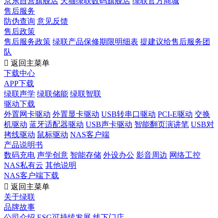
京东自营旗舰店
天猫绿联数码旗舰店
绿联官方商城
售后服务
防伪查询
意见反馈
售后政策
售后服务政策
绿联产品保修期限明细表
提建议给售后服务团
队

返回主菜单
下载中心
APP下载
绿联声学
绿联储能
绿联智联
驱动下载
外置网卡驱动
外置显卡驱动
USB转串口驱动
PCI-E驱动
交换
机驱动
蓝牙适配器驱动
USB声卡驱动
智能翻页演讲笔
USB对
拷线驱动
鼠标驱动
NAS客户端
产品说明书
数码充电
声学创意
智能存储
外设办公
影音周边
网络工控
NAS私有云
其他说明
NAS客户端下载

返回主菜单
关于绿联
品牌故事
公司介绍
ESG可持续发展
线下门店