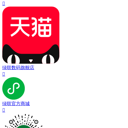

绿联数码旗舰店

绿联官方商城
