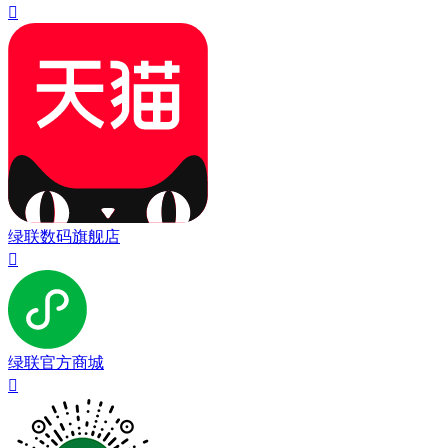

绿联数码旗舰店

绿联官方商城
