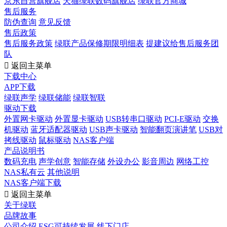
京东自营旗舰店
天猫绿联数码旗舰店
绿联官方商城
售后服务
防伪查询
意见反馈
售后政策
售后服务政策
绿联产品保修期限明细表
提建议给售后服务团
队

返回主菜单
下载中心
APP下载
绿联声学
绿联储能
绿联智联
驱动下载
外置网卡驱动
外置显卡驱动
USB转串口驱动
PCI-E驱动
交换
机驱动
蓝牙适配器驱动
USB声卡驱动
智能翻页演讲笔
USB对
拷线驱动
鼠标驱动
NAS客户端
产品说明书
数码充电
声学创意
智能存储
外设办公
影音周边
网络工控
NAS私有云
其他说明
NAS客户端下载

返回主菜单
关于绿联
品牌故事
公司介绍
ESG可持续发展
线下门店