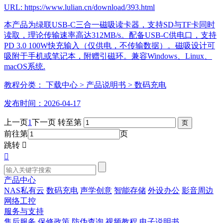
URL: https://www.lulian.cn/download/393.html
本产品为绿联USB-C三合一磁吸读卡器，支持SD与TF卡同时
读取，理论传输速率高达312MB/s。配备USB-C供电口，支持
PD 3.0 100W快充输入（仅供电，不传输数据）。磁吸设计可
吸附于手机或笔记本，附赠引磁环。兼容Windows、Linux、
macOS系统.
教程分类：
下载中心
> 产品说明书
> 数码充电
发布时间：2026-04-17
上一页
1
下一页
转至第
前往第
页
跳转


产品中心
NAS私有云
数码充电
声学创意
智能存储
外设办公
影音周边
网络工控
服务与支持
售后服务
保修政策
防伪查询
视频教程
电子说明书