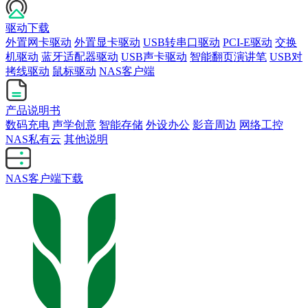
驱动下载
外置网卡驱动
外置显卡驱动
USB转串口驱动
PCI-E驱动
交换
机驱动
蓝牙适配器驱动
USB声卡驱动
智能翻页演讲笔
USB对
拷线驱动
鼠标驱动
NAS客户端
产品说明书
数码充电
声学创意
智能存储
外设办公
影音周边
网络工控
NAS私有云
其他说明
NAS客户端下载