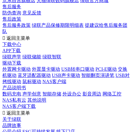
京东自营旗舰店
天猫绿联数码旗舰店
绿联官方商城
售后服务
防伪查询
意见反馈
售后政策
售后服务政策
绿联产品保修期限明细表
提建议给售后服务团
队

返回主菜单
下载中心
APP下载
绿联声学
绿联储能
绿联智联
驱动下载
外置网卡驱动
外置显卡驱动
USB转串口驱动
PCI-E驱动
交换
机驱动
蓝牙适配器驱动
USB声卡驱动
智能翻页演讲笔
USB对
拷线驱动
鼠标驱动
NAS客户端
产品说明书
数码充电
声学创意
智能存储
外设办公
影音周边
网络工控
NAS私有云
其他说明
NAS客户端下载

返回主菜单
关于绿联
品牌故事
公司介绍
ESG可持续发展
线下门店