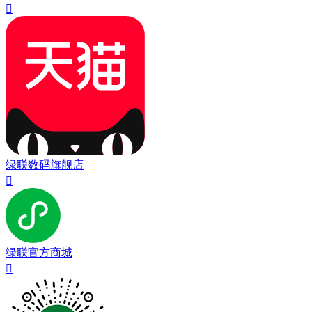

绿联数码旗舰店

绿联官方商城
