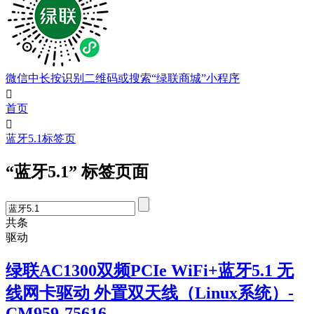
微信中长按识别二维码或搜索“绿联商城”小程序

首页

蓝牙5.1标签页
“蓝牙5.1” 标签页面
共
条
驱动
绿联AC1300双频PCIe WiFi+蓝牙5.1 无
线网卡驱动 外置双天线（Linux系统）-
CM959-75616