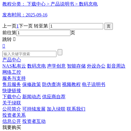
教程分类：
下载中心
> 产品说明书
> 数码充电
发布时间：2025-09-16
上一页
1
下一页
转至第
前往第
页
跳转


产品中心
NAS私有云
数码充电
声学创意
智能存储
外设办公
影音周边
网络工控
服务与支持
售后服务
保修政策
防伪查询
视频教程
电子说明书
快捷链接
下载中心
新闻动态
供应商自荐
关于绿联
公司简介
可持续发展
加入绿联
联系我们
投资者关系
信息公开
投资者互动
我要购买