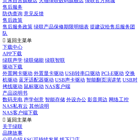
京东自营旗舰店
天猫绿联数码旗舰店
绿联官方商城
售后服务
防伪查询
意见反馈
售后政策
售后服务政策
绿联产品保修期限明细表
提建议给售后服务团
队

返回主菜单
下载中心
APP下载
绿联声学
绿联储能
绿联智联
驱动下载
外置网卡驱动
外置显卡驱动
USB转串口驱动
PCI-E驱动
交换
机驱动
蓝牙适配器驱动
USB声卡驱动
智能翻页演讲笔
USB对
拷线驱动
鼠标驱动
NAS客户端
产品说明书
数码充电
声学创意
智能存储
外设办公
影音周边
网络工控
NAS私有云
其他说明
NAS客户端下载

返回主菜单
关于绿联
品牌故事
公司介绍
ESG可持续发展
线下门店