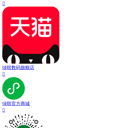

绿联数码旗舰店

绿联官方商城
