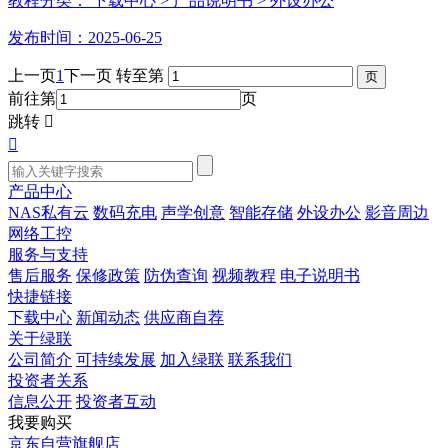
教程分类：
下载中心
> 产品说明书
> 外设办公
发布时间：2025-06-25
上一页
1
下一页
转至第
前往第
页
跳转


产品中心
NAS私有云
数码充电
声学创意
智能存储
外设办公
影音周边
网络工控
服务与支持
售后服务
保修政策
防伪查询
视频教程
电子说明书
快捷链接
下载中心
新闻动态
供应商自荐
关于绿联
公司简介
可持续发展
加入绿联
联系我们
投资者关系
信息公开
投资者互动
我要购买
京东自营旗舰店