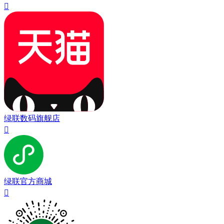

绿联数码旗舰店

绿联官方商城
