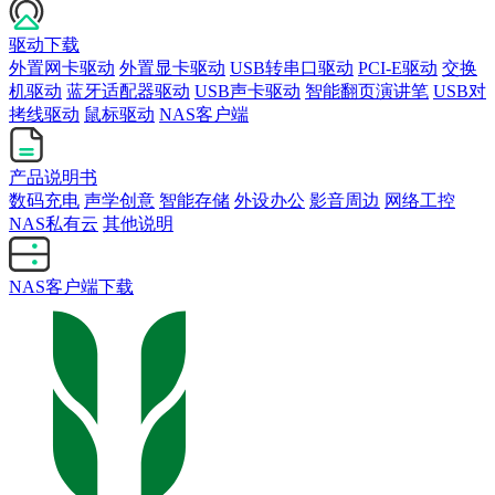
驱动下载
外置网卡驱动
外置显卡驱动
USB转串口驱动
PCI-E驱动
交换
机驱动
蓝牙适配器驱动
USB声卡驱动
智能翻页演讲笔
USB对
拷线驱动
鼠标驱动
NAS客户端
产品说明书
数码充电
声学创意
智能存储
外设办公
影音周边
网络工控
NAS私有云
其他说明
NAS客户端下载