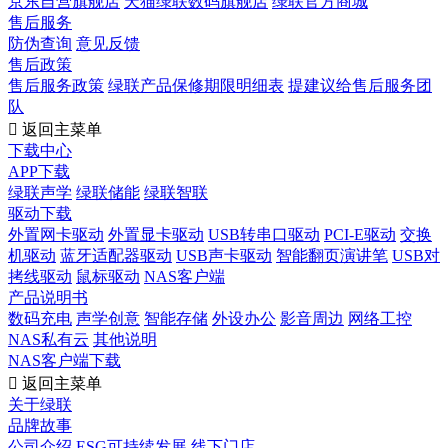
京东自营旗舰店
天猫绿联数码旗舰店
绿联官方商城
售后服务
防伪查询
意见反馈
售后政策
售后服务政策
绿联产品保修期限明细表
提建议给售后服务团
队

返回主菜单
下载中心
APP下载
绿联声学
绿联储能
绿联智联
驱动下载
外置网卡驱动
外置显卡驱动
USB转串口驱动
PCI-E驱动
交换
机驱动
蓝牙适配器驱动
USB声卡驱动
智能翻页演讲笔
USB对
拷线驱动
鼠标驱动
NAS客户端
产品说明书
数码充电
声学创意
智能存储
外设办公
影音周边
网络工控
NAS私有云
其他说明
NAS客户端下载

返回主菜单
关于绿联
品牌故事
公司介绍
ESG可持续发展
线下门店