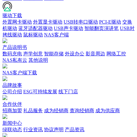
驱动下载
外置网卡驱动
外置显卡驱动
USB转串口驱动
PCI-E驱动
交换
机驱动
蓝牙适配器驱动
USB声卡驱动
智能翻页演讲笔
USB对
拷线驱动
鼠标驱动
NAS客户端
产品说明书
数码充电
声学创意
智能存储
外设办公
影音周边
网络工控
NAS私有云
其他说明
NAS客户端下载
品牌故事
公司介绍
ESG可持续发展
线下门店
合作伙伴
招商加盟
礼品服务
成为经销商
查询经销商
成为供应商
新闻中心
绿联动态
行业资讯
协议声明
产品资讯