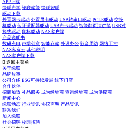
APP下载
绿联声学
绿联储能
绿联智联
驱动下载
外置网卡驱动
外置显卡驱动
USB转串口驱动
PCI-E驱动
交换
机驱动
蓝牙适配器驱动
USB声卡驱动
智能翻页演讲笔
USB对
拷线驱动
鼠标驱动
NAS客户端
产品说明书
数码充电
声学创意
智能存储
外设办公
影音周边
网络工控
NAS私有云
其他说明
NAS客户端下载

返回主菜单
关于绿联
品牌故事
公司介绍
ESG可持续发展
线下门店
合作伙伴
招商加盟
礼品服务
成为经销商
查询经销商
成为供应商
新闻中心
绿联动态
行业资讯
协议声明
产品资讯
联系我们
加入绿联
社会招聘
校园招聘