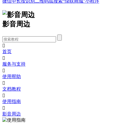
微信中长按识别二维码或搜索“绿联商城”小程序
影音周边

首页

服务与支持

使用帮助

文档教程

使用指南

影音周边