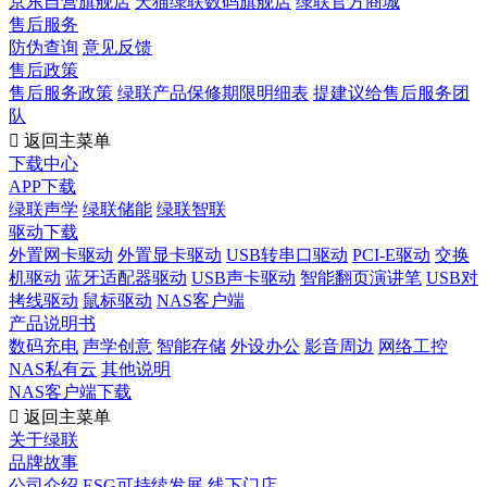
京东自营旗舰店
天猫绿联数码旗舰店
绿联官方商城
售后服务
防伪查询
意见反馈
售后政策
售后服务政策
绿联产品保修期限明细表
提建议给售后服务团
队

返回主菜单
下载中心
APP下载
绿联声学
绿联储能
绿联智联
驱动下载
外置网卡驱动
外置显卡驱动
USB转串口驱动
PCI-E驱动
交换
机驱动
蓝牙适配器驱动
USB声卡驱动
智能翻页演讲笔
USB对
拷线驱动
鼠标驱动
NAS客户端
产品说明书
数码充电
声学创意
智能存储
外设办公
影音周边
网络工控
NAS私有云
其他说明
NAS客户端下载

返回主菜单
关于绿联
品牌故事
公司介绍
ESG可持续发展
线下门店