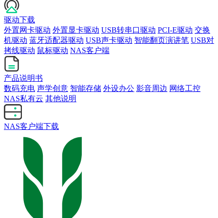
驱动下载
外置网卡驱动
外置显卡驱动
USB转串口驱动
PCI-E驱动
交换
机驱动
蓝牙适配器驱动
USB声卡驱动
智能翻页演讲笔
USB对
拷线驱动
鼠标驱动
NAS客户端
产品说明书
数码充电
声学创意
智能存储
外设办公
影音周边
网络工控
NAS私有云
其他说明
NAS客户端下载