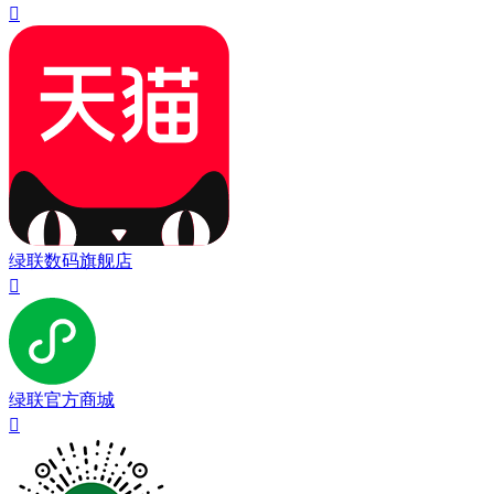

绿联数码旗舰店

绿联官方商城
