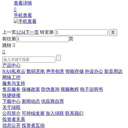
查看详情

手机查看
上一页
1
2
3
4
下一页
转至第
前往第
页
跳转


产品中心
NAS私有云
数码充电
声学创意
智能存储
外设办公
影音周边
网络工控
服务与支持
售后服务
保修政策
防伪查询
视频教程
电子说明书
快捷链接
下载中心
新闻动态
供应商自荐
关于绿联
公司简介
可持续发展
加入绿联
联系我们
投资者关系
信息公开
投资者互动