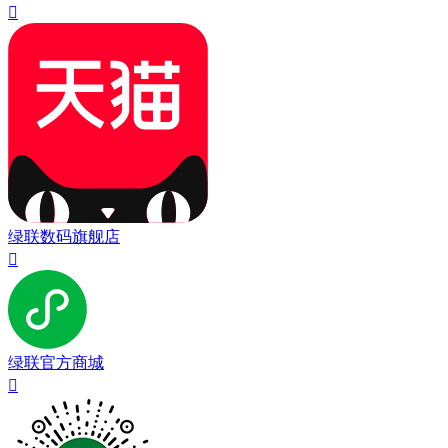

绿联数码旗舰店

绿联官方商城
