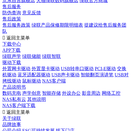
京东自营旗舰店
天猫绿联数码旗舰店
绿联官方商城
售后服务
防伪查询
意见反馈
售后政策
售后服务政策
绿联产品保修期限明细表
提建议给售后服务团
队

返回主菜单
下载中心
APP下载
绿联声学
绿联储能
绿联智联
驱动下载
外置网卡驱动
外置显卡驱动
USB转串口驱动
PCI-E驱动
交换
机驱动
蓝牙适配器驱动
USB声卡驱动
智能翻页演讲笔
USB对
拷线驱动
鼠标驱动
NAS客户端
产品说明书
数码充电
声学创意
智能存储
外设办公
影音周边
网络工控
NAS私有云
其他说明
NAS客户端下载

返回主菜单
关于绿联
品牌故事
公司介绍
ESG可持续发展
线下门店