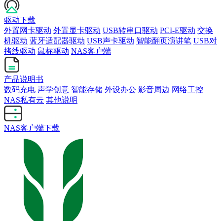
驱动下载
外置网卡驱动
外置显卡驱动
USB转串口驱动
PCI-E驱动
交换
机驱动
蓝牙适配器驱动
USB声卡驱动
智能翻页演讲笔
USB对
拷线驱动
鼠标驱动
NAS客户端
产品说明书
数码充电
声学创意
智能存储
外设办公
影音周边
网络工控
NAS私有云
其他说明
NAS客户端下载