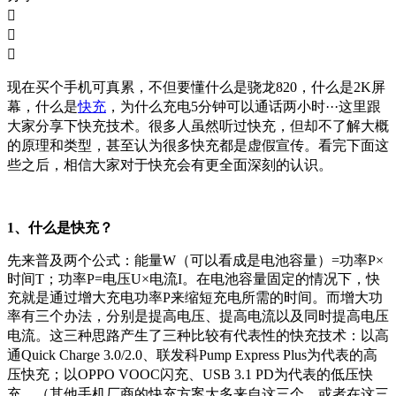



现在买个手机可真累，不但要懂什么是骁龙820，什么是2K屏
幕，什么是
快充
，为什么充电5分钟可以通话两小时···这里跟
大家分享下快充技术。很多人虽然听过快充，但却不了解大概
的原理和类型，甚至认为很多快充都是虚假宣传。看完下面这
些之后，相信大家对于快充会有更全面深刻的认识。
1、什么是快充？
先来普及两个公式：能量W（可以看成是电池容量）=功率P×
时间T；功率P=电压U×电流I。在电池容量固定的情况下，快
充就是通过增大充电功率P来缩短充电所需的时间。而增大功
率有三个办法，分别是提高电压、提高电流以及同时提高电压
电流。
这三种思路产生了三种比较有代表性的快充技术：以高
通Quick Charge 3.0/2.0、联发科Pump Express Plus为代表的高
压快充；以OPPO VOOC闪充、USB 3.1 PD为代表的低压快
充。（其他手机厂商的快充方案大多来自这三个，或者在这三