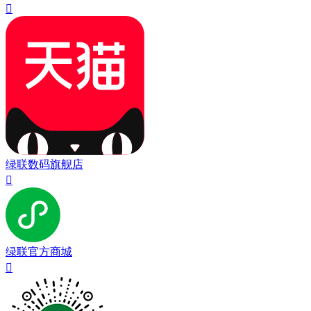

绿联数码旗舰店

绿联官方商城
