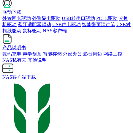
驱动下载
外置网卡驱动
外置显卡驱动
USB转串口驱动
PCI-E驱动
交换
机驱动
蓝牙适配器驱动
USB声卡驱动
智能翻页演讲笔
USB对
拷线驱动
鼠标驱动
NAS客户端
产品说明书
数码充电
声学创意
智能存储
外设办公
影音周边
网络工控
NAS私有云
其他说明
NAS客户端下载