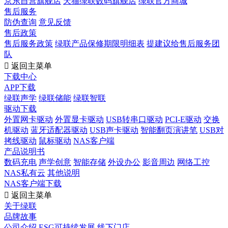
京东自营旗舰店
天猫绿联数码旗舰店
绿联官方商城
售后服务
防伪查询
意见反馈
售后政策
售后服务政策
绿联产品保修期限明细表
提建议给售后服务团
队

返回主菜单
下载中心
APP下载
绿联声学
绿联储能
绿联智联
驱动下载
外置网卡驱动
外置显卡驱动
USB转串口驱动
PCI-E驱动
交换
机驱动
蓝牙适配器驱动
USB声卡驱动
智能翻页演讲笔
USB对
拷线驱动
鼠标驱动
NAS客户端
产品说明书
数码充电
声学创意
智能存储
外设办公
影音周边
网络工控
NAS私有云
其他说明
NAS客户端下载

返回主菜单
关于绿联
品牌故事
公司介绍
ESG可持续发展
线下门店