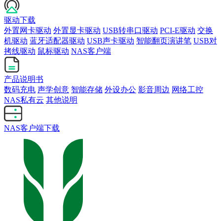
驱动下载
外置网卡驱动
外置显卡驱动
USB转串口驱动
PCI-E驱动
交换
机驱动
蓝牙适配器驱动
USB声卡驱动
智能翻页演讲笔
USB对
拷线驱动
鼠标驱动
NAS客户端
产品说明书
数码充电
声学创意
智能存储
外设办公
影音周边
网络工控
NAS私有云
其他说明
NAS客户端下载