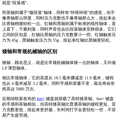
就是“段落感”。
而茶轴则属于“微段落”轴体，同样有“咔嗒咔嗒”的感觉，但不
像青轴那么明显，同时压力克数也不像青轴那么大，按起来会
比青轴稍微轻松一点。红轴和黑轴则属于标准的线性轴体，直
上直下，干脆利落，同时声音也会比段落轴体安静很多。它们
之间的区别是，红轴比黑轴的压力克数要小一些。红轴触发压
力为 45g，黑轴触发压力为 55g，按起来红轴比黑轴更轻松。
矮轴和常规机械轴的区别
矮轴，顾名思义，就是比常规机械轴体矮一点的轴体，又叫做
LP 薄型轴体。
相比常规轴体，它的高度从 18.5 毫米骤减至 11.9 毫米，键程
也从 4 毫米减至 3.2 毫米。同时手感和质量不变，敲击寿命依
然高达 5000 万次。
近期绿联新发布的
fun+
键盘就搭载了高特矮茶轴。fun+ 键盘
的手感和茶轴相似，但高特矮茶轴比普通茶轴的键程更短、亚
力克数更低，按起来更舒服，长时间打字会更轻松一些，不容
易产生疲劳感。