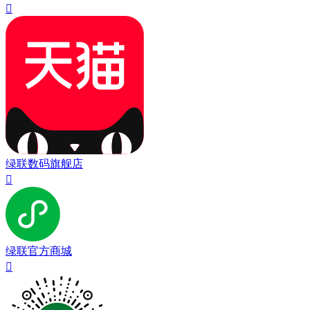

绿联数码旗舰店

绿联官方商城
