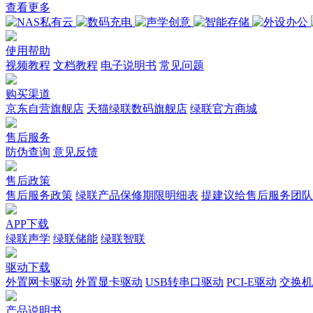
查看更多
使用帮助
视频教程
文档教程
电子说明书
常见问题
购买渠道
京东自营旗舰店
天猫绿联数码旗舰店
绿联官方商城
售后服务
防伪查询
意见反馈
售后政策
售后服务政策
绿联产品保修期限明细表
提建议给售后服务团队
APP下载
绿联声学
绿联储能
绿联智联
驱动下载
外置网卡驱动
外置显卡驱动
USB转串口驱动
PCI-E驱动
交换机
产品说明书