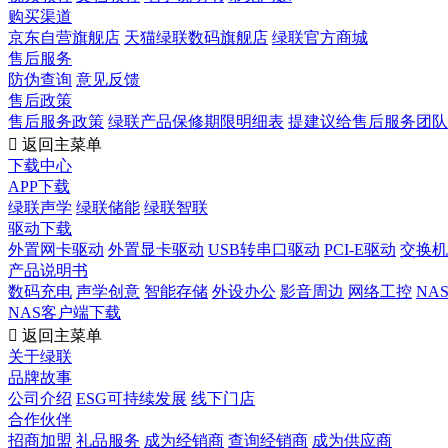
购买渠道
京东自营旗舰店
天猫绿联数码旗舰店
绿联官方商城
售后服务
防伪查询
意见反馈
售后政策
售后服务政策
绿联产品保修期限明细表
提建议给售后服务团队

返回主菜单
下载中心
APP下载
绿联声学
绿联储能
绿联智联
驱动下载
外置网卡驱动
外置显卡驱动
USB转串口驱动
PCI-E驱动
交换机
产品说明书
数码充电
声学创意
智能存储
外设办公
影音周边
网络工控
NA
NAS客户端下载

返回主菜单
关于绿联
品牌故事
公司介绍
ESG可持续发展
线下门店
合作伙伴
招商加盟
礼品服务
成为经销商
查询经销商
成为供应商