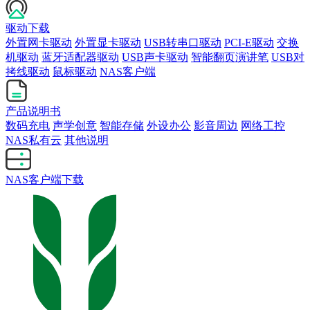
驱动下载
外置网卡驱动
外置显卡驱动
USB转串口驱动
PCI-E驱动
交换
机驱动
蓝牙适配器驱动
USB声卡驱动
智能翻页演讲笔
USB对
拷线驱动
鼠标驱动
NAS客户端
产品说明书
数码充电
声学创意
智能存储
外设办公
影音周边
网络工控
NAS私有云
其他说明
NAS客户端下载