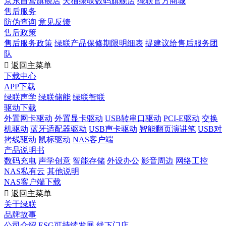
京东自营旗舰店
天猫绿联数码旗舰店
绿联官方商城
售后服务
防伪查询
意见反馈
售后政策
售后服务政策
绿联产品保修期限明细表
提建议给售后服务团
队

返回主菜单
下载中心
APP下载
绿联声学
绿联储能
绿联智联
驱动下载
外置网卡驱动
外置显卡驱动
USB转串口驱动
PCI-E驱动
交换
机驱动
蓝牙适配器驱动
USB声卡驱动
智能翻页演讲笔
USB对
拷线驱动
鼠标驱动
NAS客户端
产品说明书
数码充电
声学创意
智能存储
外设办公
影音周边
网络工控
NAS私有云
其他说明
NAS客户端下载

返回主菜单
关于绿联
品牌故事
公司介绍
ESG可持续发展
线下门店