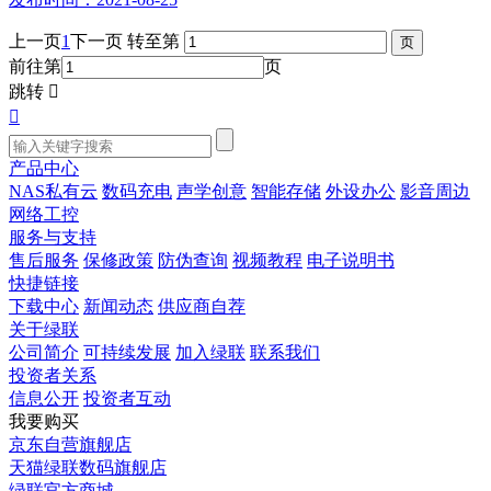
上一页
1
下一页
转至第
前往第
页
跳转


产品中心
NAS私有云
数码充电
声学创意
智能存储
外设办公
影音周边
网络工控
服务与支持
售后服务
保修政策
防伪查询
视频教程
电子说明书
快捷链接
下载中心
新闻动态
供应商自荐
关于绿联
公司简介
可持续发展
加入绿联
联系我们
投资者关系
信息公开
投资者互动
我要购买
京东自营旗舰店
天猫绿联数码旗舰店
绿联官方商城