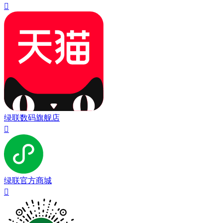

绿联数码旗舰店

绿联官方商城
