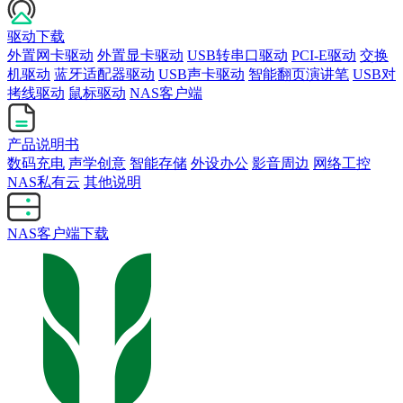
驱动下载
外置网卡驱动
外置显卡驱动
USB转串口驱动
PCI-E驱动
交换
机驱动
蓝牙适配器驱动
USB声卡驱动
智能翻页演讲笔
USB对
拷线驱动
鼠标驱动
NAS客户端
产品说明书
数码充电
声学创意
智能存储
外设办公
影音周边
网络工控
NAS私有云
其他说明
NAS客户端下载