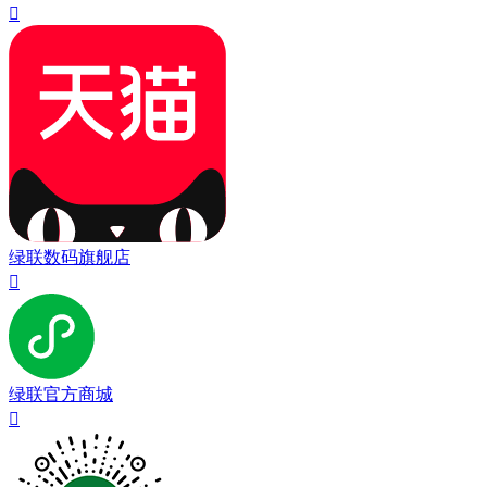

绿联数码旗舰店

绿联官方商城
