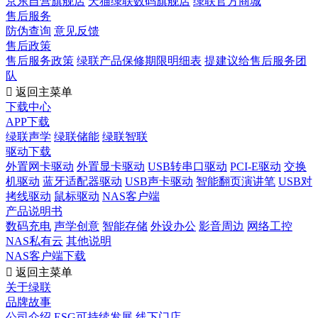
京东自营旗舰店
天猫绿联数码旗舰店
绿联官方商城
售后服务
防伪查询
意见反馈
售后政策
售后服务政策
绿联产品保修期限明细表
提建议给售后服务团
队

返回主菜单
下载中心
APP下载
绿联声学
绿联储能
绿联智联
驱动下载
外置网卡驱动
外置显卡驱动
USB转串口驱动
PCI-E驱动
交换
机驱动
蓝牙适配器驱动
USB声卡驱动
智能翻页演讲笔
USB对
拷线驱动
鼠标驱动
NAS客户端
产品说明书
数码充电
声学创意
智能存储
外设办公
影音周边
网络工控
NAS私有云
其他说明
NAS客户端下载

返回主菜单
关于绿联
品牌故事
公司介绍
ESG可持续发展
线下门店