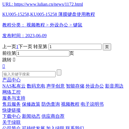
URL: https://www.lulian.cn/news/1172.html
KU005-15258,KU005-15258 薄膜键盘使用教程
教程分类：
视频教程
> 外设办公
> 键鼠
发布时间：2023-06-09
上一页
1
下一页
转至第
前往第
页
跳转


产品中心
NAS私有云
数码充电
声学创意
智能存储
外设办公
影音周边
网络工控
服务与支持
售后服务
保修政策
防伪查询
视频教程
电子说明书
快捷链接
下载中心
新闻动态
供应商自荐
关于绿联
公司简介
可持续发展
加入绿联
联系我们