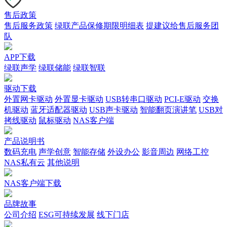
售后政策
售后服务政策
绿联产品保修期限明细表
提建议给售后服务团
队
APP下载
绿联声学
绿联储能
绿联智联
驱动下载
外置网卡驱动
外置显卡驱动
USB转串口驱动
PCI-E驱动
交换
机驱动
蓝牙适配器驱动
USB声卡驱动
智能翻页演讲笔
USB对
拷线驱动
鼠标驱动
NAS客户端
产品说明书
数码充电
声学创意
智能存储
外设办公
影音周边
网络工控
NAS私有云
其他说明
NAS客户端下载
品牌故事
公司介绍
ESG可持续发展
线下门店