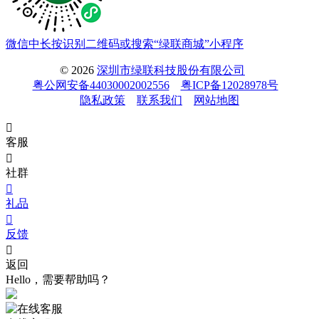
微信中长按识别二维码或搜索“绿联商城”小程序
© 2026
深圳市绿联科技股份有限公司
粤公网安备44030002002556
粤ICP备12028978号
隐私政策
联系我们
网站地图

客服

社群

礼品

反馈

返回
Hello，需要帮助吗？