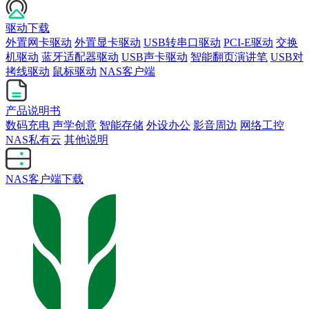
驱动下载
外置网卡驱动
外置显卡驱动
USB转串口驱动
PCI-E驱动
交换
机驱动
蓝牙适配器驱动
USB声卡驱动
智能翻页演讲笔
USB对
拷线驱动
鼠标驱动
NAS客户端
产品说明书
数码充电
声学创意
智能存储
外设办公
影音周边
网络工控
NAS私有云
其他说明
NAS客户端下载