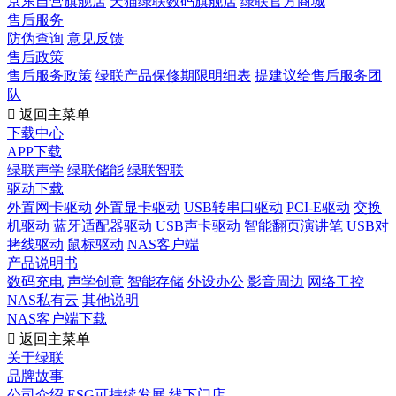
京东自营旗舰店
天猫绿联数码旗舰店
绿联官方商城
售后服务
防伪查询
意见反馈
售后政策
售后服务政策
绿联产品保修期限明细表
提建议给售后服务团
队

返回主菜单
下载中心
APP下载
绿联声学
绿联储能
绿联智联
驱动下载
外置网卡驱动
外置显卡驱动
USB转串口驱动
PCI-E驱动
交换
机驱动
蓝牙适配器驱动
USB声卡驱动
智能翻页演讲笔
USB对
拷线驱动
鼠标驱动
NAS客户端
产品说明书
数码充电
声学创意
智能存储
外设办公
影音周边
网络工控
NAS私有云
其他说明
NAS客户端下载

返回主菜单
关于绿联
品牌故事
公司介绍
ESG可持续发展
线下门店