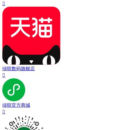

绿联数码旗舰店

绿联官方商城
