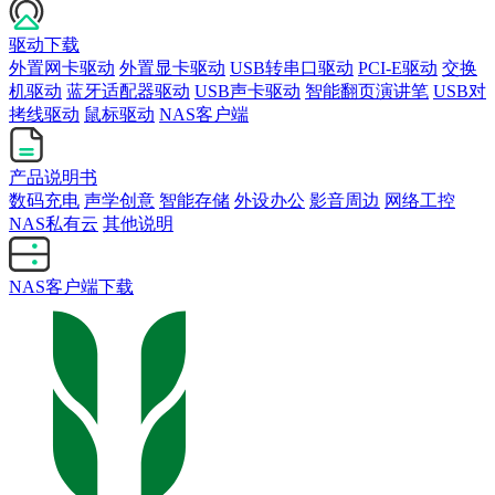
驱动下载
外置网卡驱动
外置显卡驱动
USB转串口驱动
PCI-E驱动
交换
机驱动
蓝牙适配器驱动
USB声卡驱动
智能翻页演讲笔
USB对
拷线驱动
鼠标驱动
NAS客户端
产品说明书
数码充电
声学创意
智能存储
外设办公
影音周边
网络工控
NAS私有云
其他说明
NAS客户端下载