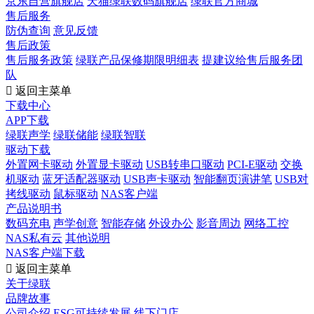
京东自营旗舰店
天猫绿联数码旗舰店
绿联官方商城
售后服务
防伪查询
意见反馈
售后政策
售后服务政策
绿联产品保修期限明细表
提建议给售后服务团
队

返回主菜单
下载中心
APP下载
绿联声学
绿联储能
绿联智联
驱动下载
外置网卡驱动
外置显卡驱动
USB转串口驱动
PCI-E驱动
交换
机驱动
蓝牙适配器驱动
USB声卡驱动
智能翻页演讲笔
USB对
拷线驱动
鼠标驱动
NAS客户端
产品说明书
数码充电
声学创意
智能存储
外设办公
影音周边
网络工控
NAS私有云
其他说明
NAS客户端下载

返回主菜单
关于绿联
品牌故事
公司介绍
ESG可持续发展
线下门店