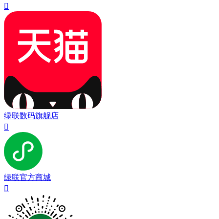

绿联数码旗舰店

绿联官方商城
