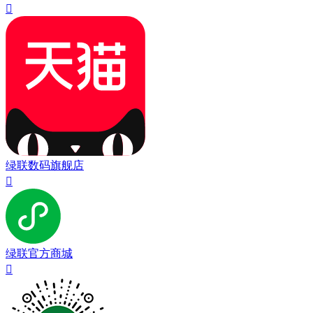

绿联数码旗舰店

绿联官方商城
