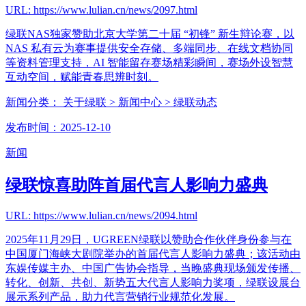
URL: https://www.lulian.cn/news/2097.html
绿联NAS独家赞助北京大学第二十届 “初锋” 新生辩论赛，以
NAS 私有云为赛事提供安全存储、多端同步、在线文档协同
等资料管理支持，AI 智能留存赛场精彩瞬间，赛场外设智慧
互动空间，赋能青春思辨时刻。
新闻分类：
关于绿联
> 新闻中心
> 绿联动态
发布时间：2025-12-10
新闻
绿联惊喜助阵首届代言人影响力盛典
URL: https://www.lulian.cn/news/2094.html
2025年11月29日，UGREEN绿联以赞助合作伙伴身份参与在
中国厦门海峡大剧院举办的首届代言人影响力盛典；该活动由
东娱传媒主办、中国广告协会指导，当晚盛典现场颁发传播、
转化、创新、共创、新势五大代言人影响力奖项，绿联设展台
展示系列产品，助力代言营销行业规范化发展。