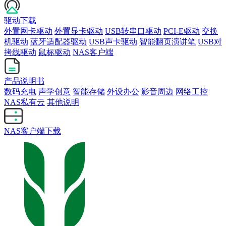
驱动下载
外置网卡驱动
外置显卡驱动
USB转串口驱动
PCI-E驱动
交换
机驱动
蓝牙适配器驱动
USB声卡驱动
智能翻页演讲笔
USB对
拷线驱动
鼠标驱动
NAS客户端
产品说明书
数码充电
声学创意
智能存储
外设办公
影音周边
网络工控
NAS私有云
其他说明
NAS客户端下载