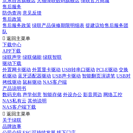
京东自营旗舰店
天猫绿联数码旗舰店
绿联官方商城
售后服务
防伪查询
意见反馈
售后政策
售后服务政策
绿联产品保修期限明细表
提建议给售后服务团
队

返回主菜单
下载中心
APP下载
绿联声学
绿联储能
绿联智联
驱动下载
外置网卡驱动
外置显卡驱动
USB转串口驱动
PCI-E驱动
交换
机驱动
蓝牙适配器驱动
USB声卡驱动
智能翻页演讲笔
USB对
拷线驱动
鼠标驱动
NAS客户端
产品说明书
数码充电
声学创意
智能存储
外设办公
影音周边
网络工控
NAS私有云
其他说明
NAS客户端下载

返回主菜单
关于绿联
品牌故事
公司介绍
ESG可持续发展
线下门店