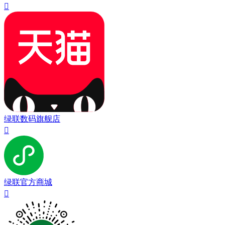

绿联数码旗舰店

绿联官方商城
