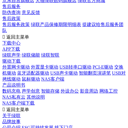
京东自营旗舰店
天猫绿联数码旗舰店
绿联官方商城
售后服务
防伪查询
意见反馈
售后政策
售后服务政策
绿联产品保修期限明细表
提建议给售后服务团
队

返回主菜单
下载中心
APP下载
绿联声学
绿联储能
绿联智联
驱动下载
外置网卡驱动
外置显卡驱动
USB转串口驱动
PCI-E驱动
交换
机驱动
蓝牙适配器驱动
USB声卡驱动
智能翻页演讲笔
USB对
拷线驱动
鼠标驱动
NAS客户端
产品说明书
数码充电
声学创意
智能存储
外设办公
影音周边
网络工控
NAS私有云
其他说明
NAS客户端下载

返回主菜单
关于绿联
品牌故事
公司介绍
ESG可持续发展
线下门店