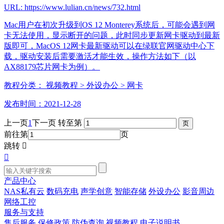
URL: https://www.lulian.cn/news/732.html
Mac用户在初次升级到OS 12 Monterey系统后，可能会遇到网
卡无法使用，显示断开的问题，此时同步更新网卡驱动到最新
版即可，MacOS 12网卡最新驱动可以在绿联官网驱动中心下
载，驱动安装后需要激活才能生效，操作方法如下（以
AX88179芯片网卡为例）。
教程分类：
视频教程
> 外设办公
> 网卡
发布时间：2021-12-28
上一页
1
下一页
转至第
前往第
页
跳转


产品中心
NAS私有云
数码充电
声学创意
智能存储
外设办公
影音周边
网络工控
服务与支持
售后服务
保修政策
防伪查询
视频教程
电子说明书