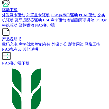
驱动下载
外置网卡驱动
外置显卡驱动
USB转串口驱动
PCI-E驱动
交换
机驱动
蓝牙适配器驱动
USB声卡驱动
智能翻页演讲笔
USB对
拷线驱动
鼠标驱动
NAS客户端
产品说明书
数码充电
声学创意
智能存储
外设办公
影音周边
网络工控
NAS私有云
其他说明
NAS客户端下载