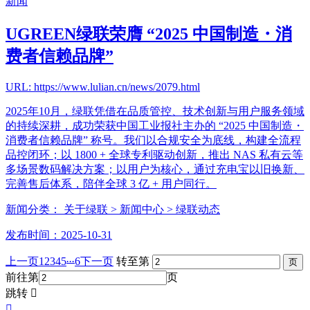
新闻
UGREEN绿联荣膺 “2025 中国制造・消
费者信赖品牌”
URL: https://www.lulian.cn/news/2079.html
2025年10月，绿联凭借在品质管控、技术创新与用户服务领域
的持续深耕，成功荣获中国工业报社主办的 “2025 中国制造・
消费者信赖品牌” 称号。我们以合规安全为底线，构建全流程
品控闭环；以 1800 + 全球专利驱动创新，推出 NAS 私有云等
多场景数码解决方案；以用户为核心，通过充电宝以旧换新、
完善售后体系，陪伴全球 3 亿 + 用户同行。
新闻分类：
关于绿联
> 新闻中心
> 绿联动态
发布时间：2025-10-31
...
上一页
1
2
3
4
5
6
下一页
转至第
前往第
页
跳转

