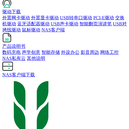
驱动下载
外置网卡驱动
外置显卡驱动
USB转串口驱动
PCI-E驱动
交换
机驱动
蓝牙适配器驱动
USB声卡驱动
智能翻页演讲笔
USB对
拷线驱动
鼠标驱动
NAS客户端
产品说明书
数码充电
声学创意
智能存储
外设办公
影音周边
网络工控
NAS私有云
其他说明
NAS客户端下载