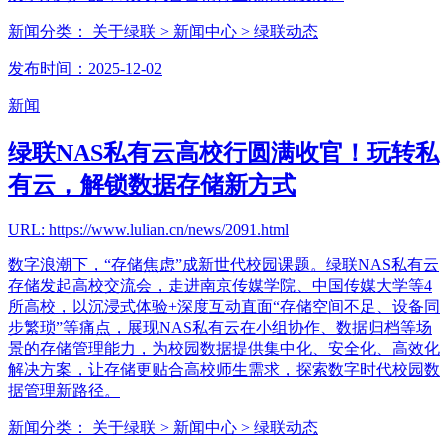
新闻分类：
关于绿联
> 新闻中心
> 绿联动态
发布时间：2025-12-02
新闻
绿联NAS私有云高校行圆满收官！玩转私
有云，解锁数据存储新方式
URL: https://www.lulian.cn/news/2091.html
数字浪潮下，“存储焦虑”成新世代校园课题。绿联NAS私有云
存储发起高校交流会，走进南京传媒学院、中国传媒大学等4
所高校，以沉浸式体验+深度互动直面“存储空间不足、设备同
步繁琐”等痛点，展现NAS私有云在小组协作、数据归档等场
景的存储管理能力，为校园数据提供集中化、安全化、高效化
解决方案，让存储更贴合高校师生需求，探索数字时代校园数
据管理新路径。
新闻分类：
关于绿联
> 新闻中心
> 绿联动态