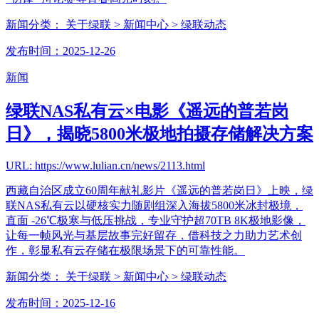
新闻分类：
关于绿联
> 新闻中心
> 绿联动态
发布时间：2025-12-26
新闻
绿联NAS私有云×电影《遥远的普若岗
日》，揭晓5800米极地拍摄存储解决方案
URL: https://www.lulian.cn/news/2113.html
西藏自治区成立60周年献礼影片《遥远的普若岗日》上映，绿
联NAS私有云以硬核实力随剧组深入海拔5800米冰封极境，
直面 -26℃极寒与低压挑战，专业守护超70TB 8K极地影像，
让每一帧风光与基层故事完好留存，借科技之力助力艺术创
作，彰显私有云存储在极限场景下的可靠性能。
新闻分类：
关于绿联
> 新闻中心
> 绿联动态
发布时间：2025-12-16