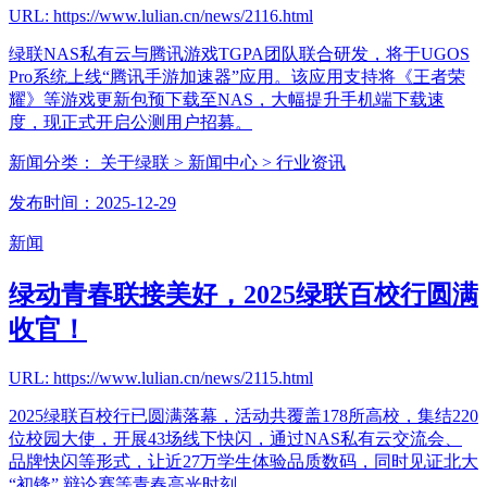
URL: https://www.lulian.cn/news/2116.html
绿联NAS私有云与腾讯游戏TGPA团队联合研发，将于UGOS
Pro系统上线“腾讯手游加速器”应用。该应用支持将《王者荣
耀》等游戏更新包预下载至NAS，大幅提升手机端下载速
度，现正式开启公测用户招募。
新闻分类：
关于绿联
> 新闻中心
> 行业资讯
发布时间：2025-12-29
新闻
绿动青春联接美好，2025绿联百校行圆满
收官！
URL: https://www.lulian.cn/news/2115.html
2025绿联百校行已圆满落幕，活动共覆盖178所高校，集结220
位校园大使，开展43场线下快闪，通过NAS私有云交流会、
品牌快闪等形式，让近27万学生体验品质数码，同时见证北大
“初锋” 辩论赛等青春高光时刻。