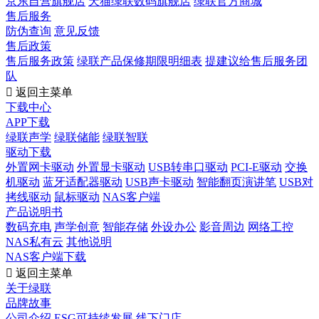
京东自营旗舰店
天猫绿联数码旗舰店
绿联官方商城
售后服务
防伪查询
意见反馈
售后政策
售后服务政策
绿联产品保修期限明细表
提建议给售后服务团
队

返回主菜单
下载中心
APP下载
绿联声学
绿联储能
绿联智联
驱动下载
外置网卡驱动
外置显卡驱动
USB转串口驱动
PCI-E驱动
交换
机驱动
蓝牙适配器驱动
USB声卡驱动
智能翻页演讲笔
USB对
拷线驱动
鼠标驱动
NAS客户端
产品说明书
数码充电
声学创意
智能存储
外设办公
影音周边
网络工控
NAS私有云
其他说明
NAS客户端下载

返回主菜单
关于绿联
品牌故事
公司介绍
ESG可持续发展
线下门店