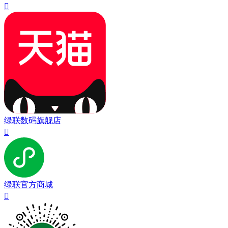

绿联数码旗舰店

绿联官方商城
