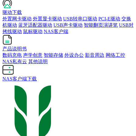
驱动下载
外置网卡驱动
外置显卡驱动
USB转串口驱动
PCI-E驱动
交换
机驱动
蓝牙适配器驱动
USB声卡驱动
智能翻页演讲笔
USB对
拷线驱动
鼠标驱动
NAS客户端
产品说明书
数码充电
声学创意
智能存储
外设办公
影音周边
网络工控
NAS私有云
其他说明
NAS客户端下载