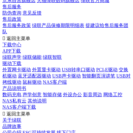
京东自营旗舰店
天猫绿联数码旗舰店
绿联官方商城
售后服务
防伪查询
意见反馈
售后政策
售后服务政策
绿联产品保修期限明细表
提建议给售后服务团
队

返回主菜单
下载中心
APP下载
绿联声学
绿联储能
绿联智联
驱动下载
外置网卡驱动
外置显卡驱动
USB转串口驱动
PCI-E驱动
交换
机驱动
蓝牙适配器驱动
USB声卡驱动
智能翻页演讲笔
USB对
拷线驱动
鼠标驱动
NAS客户端
产品说明书
数码充电
声学创意
智能存储
外设办公
影音周边
网络工控
NAS私有云
其他说明
NAS客户端下载

返回主菜单
关于绿联
品牌故事
公司介绍
ESG可持续发展
线下门店