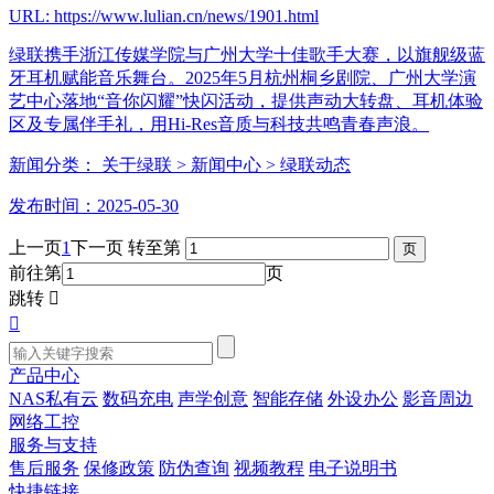
URL: https://www.lulian.cn/news/1901.html
绿联携手浙江传媒学院与广州大学十佳歌手大赛，以旗舰级蓝
牙耳机赋能音乐舞台。2025年5月杭州桐乡剧院、广州大学演
艺中心落地“音你闪耀”快闪活动，提供声动大转盘、耳机体验
区及专属伴手礼，用Hi-Res音质与科技共鸣青春声浪。
新闻分类：
关于绿联
> 新闻中心
> 绿联动态
发布时间：2025-05-30
上一页
1
下一页
转至第
前往第
页
跳转


产品中心
NAS私有云
数码充电
声学创意
智能存储
外设办公
影音周边
网络工控
服务与支持
售后服务
保修政策
防伪查询
视频教程
电子说明书
快捷链接