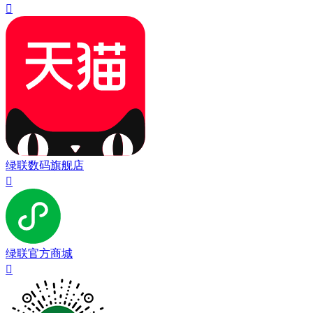

绿联数码旗舰店

绿联官方商城
