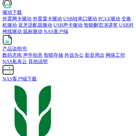
驱动下载
外置网卡驱动
外置显卡驱动
USB转串口驱动
PCI-E驱动
交换
机驱动
蓝牙适配器驱动
USB声卡驱动
智能翻页演讲笔
USB对
拷线驱动
鼠标驱动
NAS客户端
产品说明书
数码充电
声学创意
智能存储
外设办公
影音周边
网络工控
NAS私有云
其他说明
NAS客户端下载