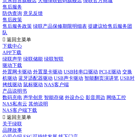
京东自营旗舰店
天猫绿联数码旗舰店
绿联官方商城
售后服务
防伪查询
意见反馈
售后政策
售后服务政策
绿联产品保修期限明细表
提建议给售后服务团
队

返回主菜单
下载中心
APP下载
绿联声学
绿联储能
绿联智联
驱动下载
外置网卡驱动
外置显卡驱动
USB转串口驱动
PCI-E驱动
交换
机驱动
蓝牙适配器驱动
USB声卡驱动
智能翻页演讲笔
USB对
拷线驱动
鼠标驱动
NAS客户端
产品说明书
数码充电
声学创意
智能存储
外设办公
影音周边
网络工控
NAS私有云
其他说明
NAS客户端下载

返回主菜单
关于绿联
品牌故事
公司介绍
ESG可持续发展
线下门店