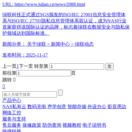
URL: https://www.lulian.cn/news/2088.html
绿联科技正式通过SGS颁发的ISO/IEC 27001信息安全管理体
系与ISO/IEC 27701隐私信息管理体系双认证，成为NAS行业
首家获得该国际认证的品牌，标志着绿联在数据安全与隐私保
护领域达到国际标准。
新闻分类：
关于绿联
> 新闻中心
> 绿联动态
发布时间：2025-11-17
上一页
1
下一页
转至第
前往第
页
跳转


产品中心
NAS私有云
数码充电
声学创意
智能存储
外设办公
影音周边
网络工控
服务与支持
售后服务
保修政策
防伪查询
视频教程
电子说明书
快捷链接