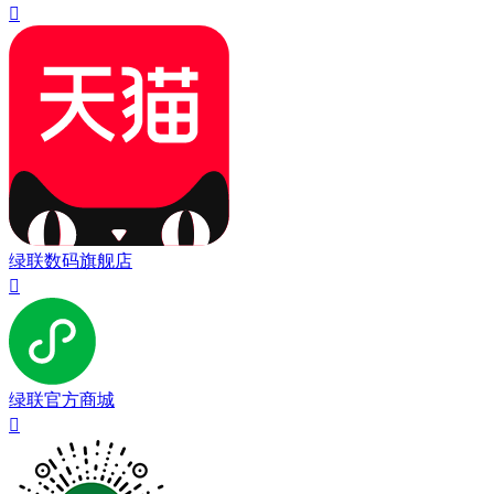

绿联数码旗舰店

绿联官方商城
