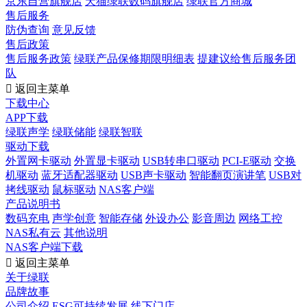
京东自营旗舰店
天猫绿联数码旗舰店
绿联官方商城
售后服务
防伪查询
意见反馈
售后政策
售后服务政策
绿联产品保修期限明细表
提建议给售后服务团
队

返回主菜单
下载中心
APP下载
绿联声学
绿联储能
绿联智联
驱动下载
外置网卡驱动
外置显卡驱动
USB转串口驱动
PCI-E驱动
交换
机驱动
蓝牙适配器驱动
USB声卡驱动
智能翻页演讲笔
USB对
拷线驱动
鼠标驱动
NAS客户端
产品说明书
数码充电
声学创意
智能存储
外设办公
影音周边
网络工控
NAS私有云
其他说明
NAS客户端下载

返回主菜单
关于绿联
品牌故事
公司介绍
ESG可持续发展
线下门店