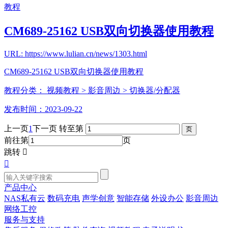
教程
CM689-25162 USB双向切换器使用教程
URL: https://www.lulian.cn/news/1303.html
CM689-25162 USB双向切换器使用教程
教程分类：
视频教程
> 影音周边
> 切换器/分配器
发布时间：2023-09-22
上一页
1
下一页
转至第
前往第
页
跳转


产品中心
NAS私有云
数码充电
声学创意
智能存储
外设办公
影音周边
网络工控
服务与支持