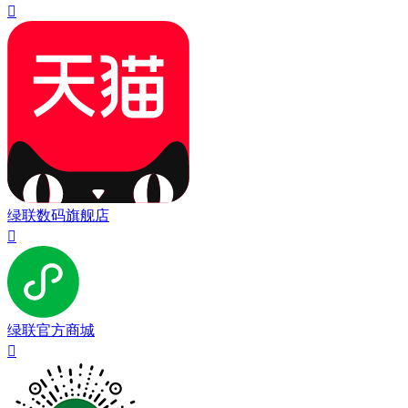

绿联数码旗舰店

绿联官方商城
