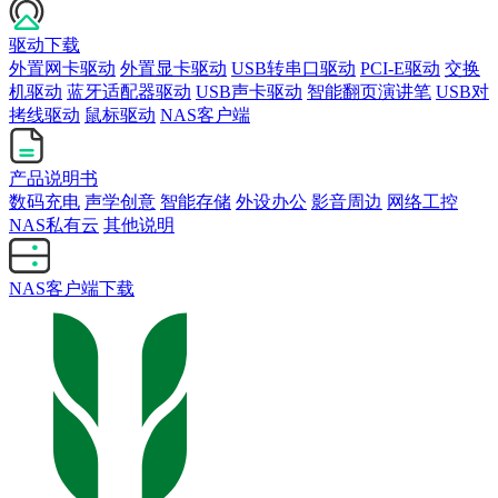
驱动下载
外置网卡驱动
外置显卡驱动
USB转串口驱动
PCI-E驱动
交换
机驱动
蓝牙适配器驱动
USB声卡驱动
智能翻页演讲笔
USB对
拷线驱动
鼠标驱动
NAS客户端
产品说明书
数码充电
声学创意
智能存储
外设办公
影音周边
网络工控
NAS私有云
其他说明
NAS客户端下载