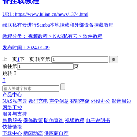
备挂载教程
URL: https://www.lulian.cn/news/1374.html
绿联私有云进行Samba本地挂载和外部设备挂载教程
教程分类：
视频教程
> NAS私有云
> 软件教程
发布时间：2024-01-09
上一页
1
下一页
转至第
前往第
页
跳转


产品中心
NAS私有云
数码充电
声学创意
智能存储
外设办公
影音周边
网络工控
服务与支持
售后服务
保修政策
防伪查询
视频教程
电子说明书
快捷链接
下载中心
新闻动态
供应商自荐