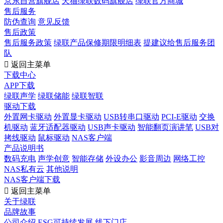
京东自营旗舰店
天猫绿联数码旗舰店
绿联官方商城
售后服务
防伪查询
意见反馈
售后政策
售后服务政策
绿联产品保修期限明细表
提建议给售后服务团
队

返回主菜单
下载中心
APP下载
绿联声学
绿联储能
绿联智联
驱动下载
外置网卡驱动
外置显卡驱动
USB转串口驱动
PCI-E驱动
交换
机驱动
蓝牙适配器驱动
USB声卡驱动
智能翻页演讲笔
USB对
拷线驱动
鼠标驱动
NAS客户端
产品说明书
数码充电
声学创意
智能存储
外设办公
影音周边
网络工控
NAS私有云
其他说明
NAS客户端下载

返回主菜单
关于绿联
品牌故事
公司介绍
ESG可持续发展
线下门店