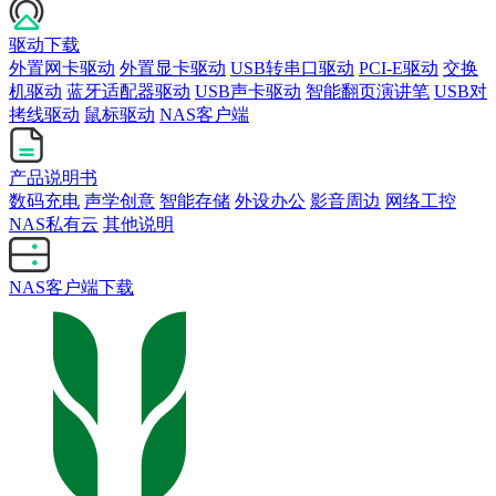
驱动下载
外置网卡驱动
外置显卡驱动
USB转串口驱动
PCI-E驱动
交换
机驱动
蓝牙适配器驱动
USB声卡驱动
智能翻页演讲笔
USB对
拷线驱动
鼠标驱动
NAS客户端
产品说明书
数码充电
声学创意
智能存储
外设办公
影音周边
网络工控
NAS私有云
其他说明
NAS客户端下载