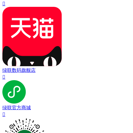

绿联数码旗舰店

绿联官方商城
