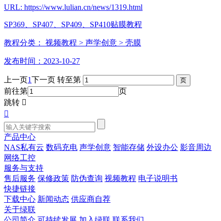
URL: https://www.lulian.cn/news/1319.html
SP369、SP407、SP409、SP410贴膜教程
教程分类：
视频教程
> 声学创意
> 壳膜
发布时间：2023-10-27
上一页
1
下一页
转至第
前往第
页
跳转


产品中心
NAS私有云
数码充电
声学创意
智能存储
外设办公
影音周边
网络工控
服务与支持
售后服务
保修政策
防伪查询
视频教程
电子说明书
快捷链接
下载中心
新闻动态
供应商自荐
关于绿联
公司简介
可持续发展
加入绿联
联系我们