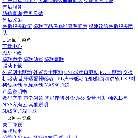
京东自营旗舰店
天猫绿联数码旗舰店
绿联官方商城
售后服务
防伪查询
意见反馈
售后政策
售后服务政策
绿联产品保修期限明细表
提建议给售后服务团
队

返回主菜单
下载中心
APP下载
绿联声学
绿联储能
绿联智联
驱动下载
外置网卡驱动
外置显卡驱动
USB转串口驱动
PCI-E驱动
交换
机驱动
蓝牙适配器驱动
USB声卡驱动
智能翻页演讲笔
USB对
拷线驱动
鼠标驱动
NAS客户端
产品说明书
数码充电
声学创意
智能存储
外设办公
影音周边
网络工控
NAS私有云
其他说明
NAS客户端下载

返回主菜单
关于绿联
品牌故事
公司介绍
ESG可持续发展
线下门店