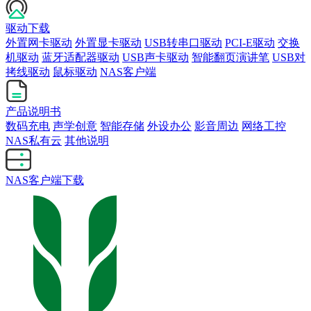
驱动下载
外置网卡驱动
外置显卡驱动
USB转串口驱动
PCI-E驱动
交换
机驱动
蓝牙适配器驱动
USB声卡驱动
智能翻页演讲笔
USB对
拷线驱动
鼠标驱动
NAS客户端
产品说明书
数码充电
声学创意
智能存储
外设办公
影音周边
网络工控
NAS私有云
其他说明
NAS客户端下载