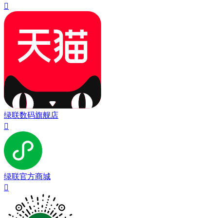

绿联数码旗舰店

绿联官方商城
