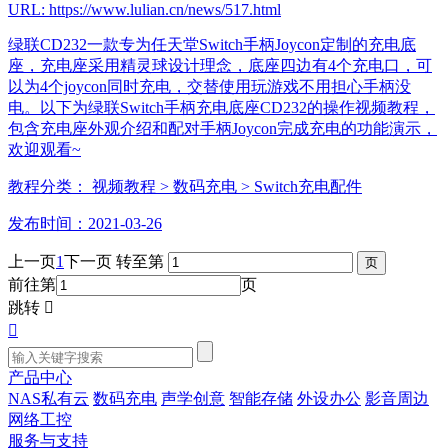
URL: https://www.lulian.cn/news/517.html
绿联CD232一款专为任天堂Switch手柄Joycon定制的充电底
座，充电座采用精灵球设计理念，底座四边有4个充电口，可
以为4个joycon同时充电，交替使用玩游戏不用担心手柄没
电。以下为绿联Switch手柄充电底座CD232的操作视频教程，
包含充电座外观介绍和配对手柄Joycon完成充电的功能演示，
欢迎观看~
教程分类：
视频教程
> 数码充电
> Switch充电配件
发布时间：2021-03-26
上一页
1
下一页
转至第
前往第
页
跳转


产品中心
NAS私有云
数码充电
声学创意
智能存储
外设办公
影音周边
网络工控
服务与支持