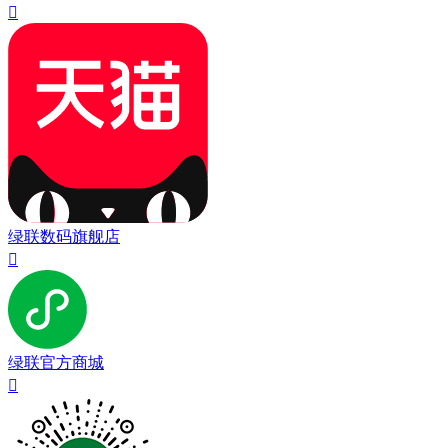

绿联数码旗舰店

绿联官方商城
