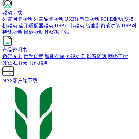
驱动下载
外置网卡驱动
外置显卡驱动
USB转串口驱动
PCI-E驱动
交换
机驱动
蓝牙适配器驱动
USB声卡驱动
智能翻页演讲笔
USB对
拷线驱动
鼠标驱动
NAS客户端
产品说明书
数码充电
声学创意
智能存储
外设办公
影音周边
网络工控
NAS私有云
其他说明
NAS客户端下载