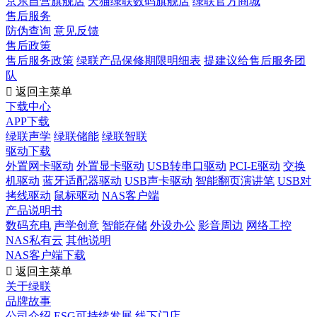
京东自营旗舰店
天猫绿联数码旗舰店
绿联官方商城
售后服务
防伪查询
意见反馈
售后政策
售后服务政策
绿联产品保修期限明细表
提建议给售后服务团
队

返回主菜单
下载中心
APP下载
绿联声学
绿联储能
绿联智联
驱动下载
外置网卡驱动
外置显卡驱动
USB转串口驱动
PCI-E驱动
交换
机驱动
蓝牙适配器驱动
USB声卡驱动
智能翻页演讲笔
USB对
拷线驱动
鼠标驱动
NAS客户端
产品说明书
数码充电
声学创意
智能存储
外设办公
影音周边
网络工控
NAS私有云
其他说明
NAS客户端下载

返回主菜单
关于绿联
品牌故事
公司介绍
ESG可持续发展
线下门店