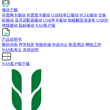
驱动下载
外置网卡驱动
外置显卡驱动
USB转串口驱动
PCI-E驱动
交换
机驱动
蓝牙适配器驱动
USB声卡驱动
智能翻页演讲笔
USB对
拷线驱动
鼠标驱动
NAS客户端
产品说明书
数码充电
声学创意
智能存储
外设办公
影音周边
网络工控
NAS私有云
其他说明
NAS客户端下载