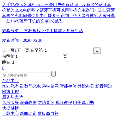
入手TWS蓝牙耳机后，一些用户会有疑问，没有线的蓝牙耳
机是怎么充电的呢？蓝牙耳机可以用手机充电器吗？这些蓝牙
耳机的充电问题使用中可能都会遇到，今天绿豆就给大家分享
一些TWS蓝牙耳机的充电小知识。
教程分类：
文档教程
> 使用指南
> 创意生活
发布时间：2020-06-30
上一页
1
下一页
转至第
前往第
页
跳转


产品中心
NAS私有云
数码充电
声学创意
智能存储
外设办公
影音周边
网络工控
服务与支持
售后服务
保修政策
防伪查询
视频教程
电子说明书
快捷链接
下载中心
新闻动态
供应商自荐