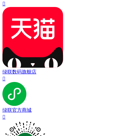

绿联数码旗舰店

绿联官方商城
