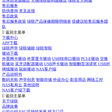
京东自营旗舰店
天猫绿联数码旗舰店
绿联官方商城
售后服务
防伪查询
意见反馈
售后政策
售后服务政策
绿联产品保修期限明细表
提建议给售后服务团
队

返回主菜单
下载中心
APP下载
绿联声学
绿联储能
绿联智联
驱动下载
外置网卡驱动
外置显卡驱动
USB转串口驱动
PCI-E驱动
交换
机驱动
蓝牙适配器驱动
USB声卡驱动
智能翻页演讲笔
USB对
拷线驱动
鼠标驱动
NAS客户端
产品说明书
数码充电
声学创意
智能存储
外设办公
影音周边
网络工控
NAS私有云
其他说明
NAS客户端下载

返回主菜单
关于绿联
品牌故事
公司介绍
ESG可持续发展
线下门店