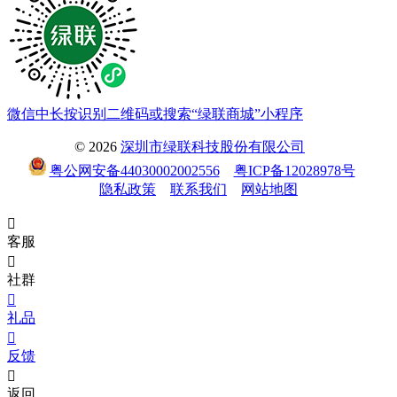
微信中长按识别二维码或搜索“绿联商城”小程序
© 2026
深圳市绿联科技股份有限公司
粤公网安备44030002002556
粤ICP备12028978号
隐私政策
联系我们
网站地图

客服

社群

礼品

反馈

返回