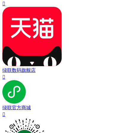

绿联数码旗舰店

绿联官方商城
