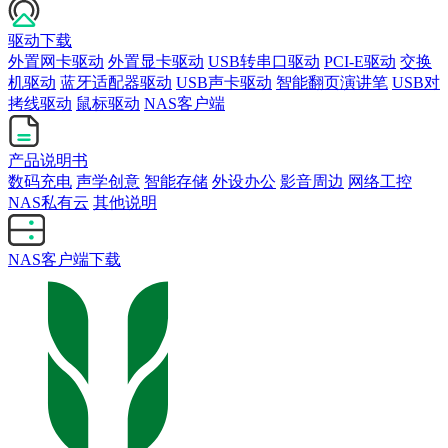
驱动下载
外置网卡驱动
外置显卡驱动
USB转串口驱动
PCI-E驱动
交换
机驱动
蓝牙适配器驱动
USB声卡驱动
智能翻页演讲笔
USB对
拷线驱动
鼠标驱动
NAS客户端
产品说明书
数码充电
声学创意
智能存储
外设办公
影音周边
网络工控
NAS私有云
其他说明
NAS客户端下载