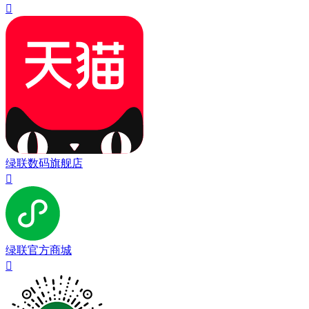

绿联数码旗舰店

绿联官方商城
