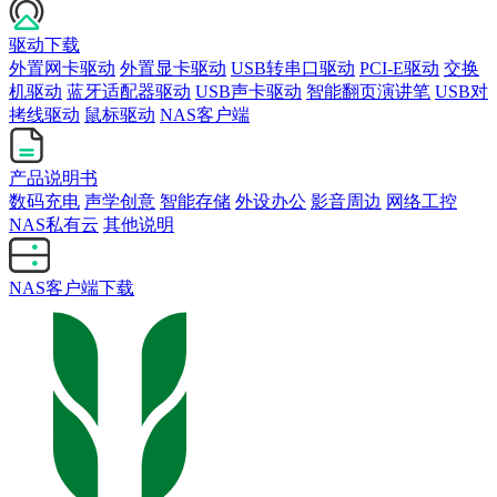
驱动下载
外置网卡驱动
外置显卡驱动
USB转串口驱动
PCI-E驱动
交换
机驱动
蓝牙适配器驱动
USB声卡驱动
智能翻页演讲笔
USB对
拷线驱动
鼠标驱动
NAS客户端
产品说明书
数码充电
声学创意
智能存储
外设办公
影音周边
网络工控
NAS私有云
其他说明
NAS客户端下载