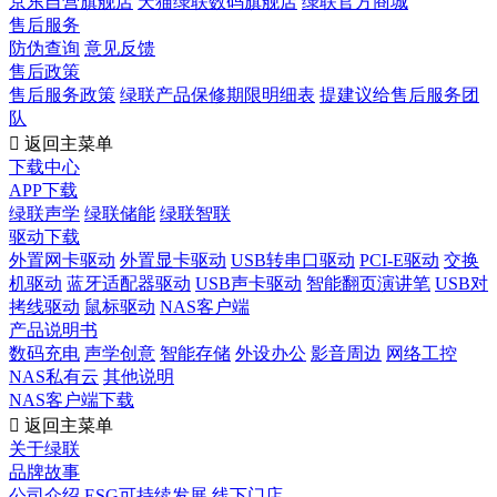
京东自营旗舰店
天猫绿联数码旗舰店
绿联官方商城
售后服务
防伪查询
意见反馈
售后政策
售后服务政策
绿联产品保修期限明细表
提建议给售后服务团
队

返回主菜单
下载中心
APP下载
绿联声学
绿联储能
绿联智联
驱动下载
外置网卡驱动
外置显卡驱动
USB转串口驱动
PCI-E驱动
交换
机驱动
蓝牙适配器驱动
USB声卡驱动
智能翻页演讲笔
USB对
拷线驱动
鼠标驱动
NAS客户端
产品说明书
数码充电
声学创意
智能存储
外设办公
影音周边
网络工控
NAS私有云
其他说明
NAS客户端下载

返回主菜单
关于绿联
品牌故事
公司介绍
ESG可持续发展
线下门店