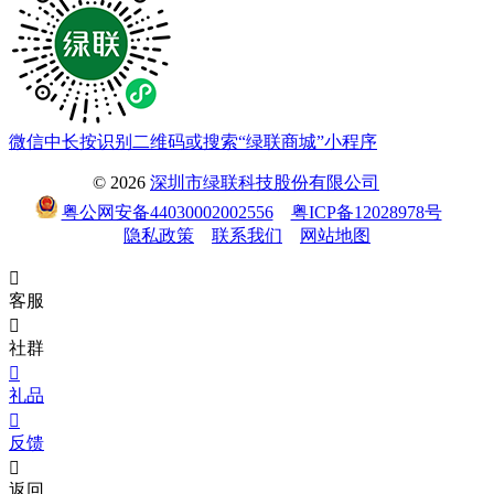
微信中长按识别二维码或搜索“绿联商城”小程序
© 2026
深圳市绿联科技股份有限公司
粤公网安备44030002002556
粤ICP备12028978号
隐私政策
联系我们
网站地图

客服

社群

礼品

反馈

返回