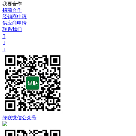
我要合作
招商合作
经销商申请
供应商申请
联系我们



绿联微信公众号