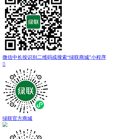
微信中长按识别二维码或搜索“绿联商城”小程序

绿联官方商城