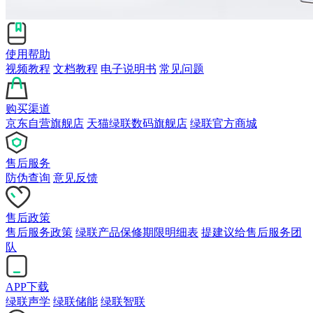
使用帮助
视频教程
文档教程
电子说明书
常见问题
购买渠道
京东自营旗舰店
天猫绿联数码旗舰店
绿联官方商城
售后服务
防伪查询
意见反馈
售后政策
售后服务政策
绿联产品保修期限明细表
提建议给售后服务团
队
APP下载
绿联声学
绿联储能
绿联智联