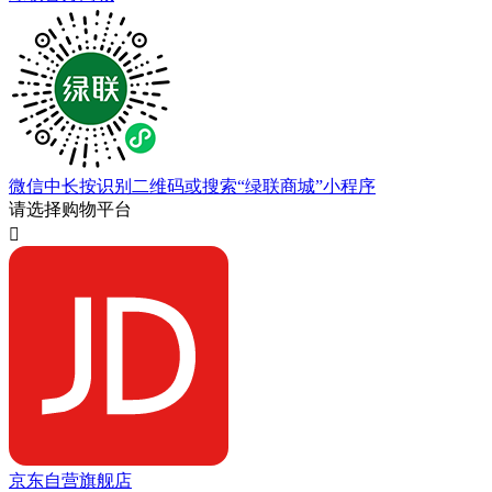
微信中长按识别二维码或搜索“绿联商城”小程序
请选择购物平台

京东自营旗舰店