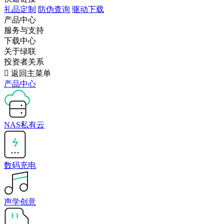
礼品定制
防伪查询
驱动下载
产品中心
服务与支持
下载中心
关于绿联
投资者关系

返回主菜单
产品中心
NAS私有云
数码充电
声学创意