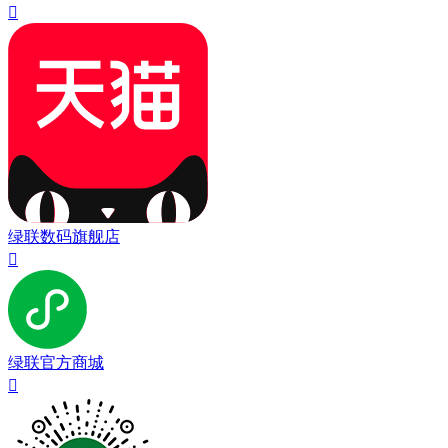

绿联数码旗舰店

绿联官方商城
