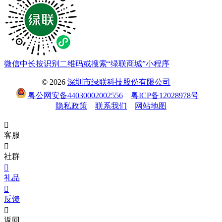
微信中长按识别二维码或搜索“绿联商城”小程序
© 2026
深圳市绿联科技股份有限公司
粤公网安备44030002002556
粤ICP备12028978号
隐私政策
联系我们
网站地图

客服

社群

礼品

反馈

返回