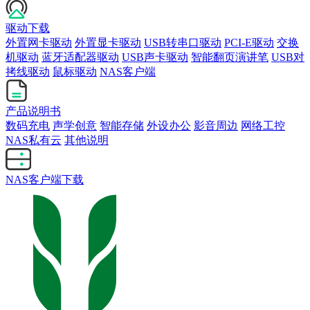
驱动下载
外置网卡驱动
外置显卡驱动
USB转串口驱动
PCI-E驱动
交换
机驱动
蓝牙适配器驱动
USB声卡驱动
智能翻页演讲笔
USB对
拷线驱动
鼠标驱动
NAS客户端
产品说明书
数码充电
声学创意
智能存储
外设办公
影音周边
网络工控
NAS私有云
其他说明
NAS客户端下载