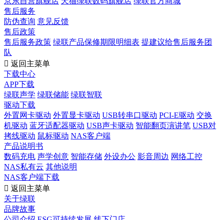
京东自营旗舰店
天猫绿联数码旗舰店
绿联官方商城
售后服务
防伪查询
意见反馈
售后政策
售后服务政策
绿联产品保修期限明细表
提建议给售后服务团
队

返回主菜单
下载中心
APP下载
绿联声学
绿联储能
绿联智联
驱动下载
外置网卡驱动
外置显卡驱动
USB转串口驱动
PCI-E驱动
交换
机驱动
蓝牙适配器驱动
USB声卡驱动
智能翻页演讲笔
USB对
拷线驱动
鼠标驱动
NAS客户端
产品说明书
数码充电
声学创意
智能存储
外设办公
影音周边
网络工控
NAS私有云
其他说明
NAS客户端下载

返回主菜单
关于绿联
品牌故事
公司介绍
ESG可持续发展
线下门店