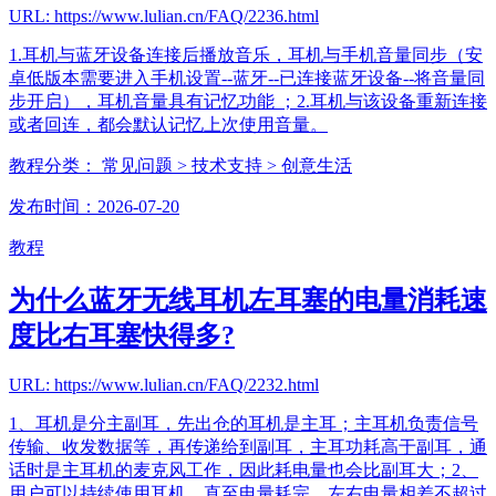
URL: https://www.lulian.cn/FAQ/2236.html
1.耳机与蓝牙设备连接后播放音乐，耳机与手机音量同步（安
卓低版本需要进入手机设置--蓝牙--已连接蓝牙设备--将音量同
步开启），耳机音量具有记忆功能 ；2.耳机与该设备重新连接
或者回连，都会默认记忆上次使用音量。
教程分类：
常见问题
> 技术支持
> 创意生活
发布时间：2026-07-20
教程
为什么蓝牙无线耳机左耳塞的电量消耗速
度比右耳塞快得多?
URL: https://www.lulian.cn/FAQ/2232.html
1、耳机是分主副耳，先出仓的耳机是主耳；主耳机负责信号
传输、收发数据等，再传递给到副耳，主耳功耗高于副耳，通
话时是主耳机的麦克风工作，因此耗电量也会比副耳大；2、
用户可以持续使用耳机，直至电量耗完，左右电量相差不超过