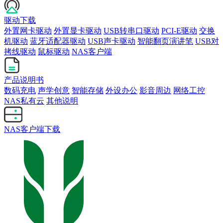
驱动下载
外置网卡驱动
外置显卡驱动
USB转串口驱动
PCI-E驱动
交换
机驱动
蓝牙适配器驱动
USB声卡驱动
智能翻页演讲笔
USB对
拷线驱动
鼠标驱动
NAS客户端
产品说明书
数码充电
声学创意
智能存储
外设办公
影音周边
网络工控
NAS私有云
其他说明
NAS客户端下载