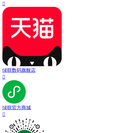

绿联数码旗舰店

绿联官方商城
