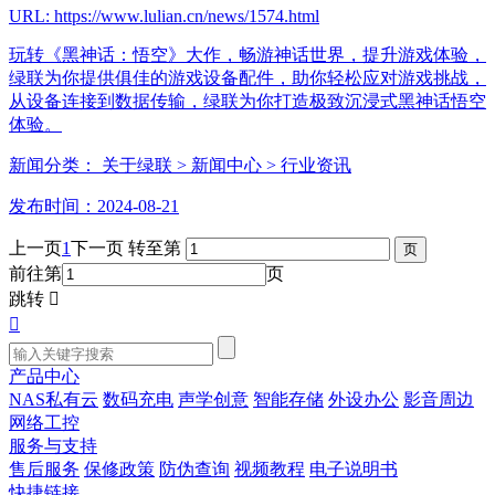
URL: https://www.lulian.cn/news/1574.html
玩转《黑神话：悟空》大作，畅游神话世界，提升游戏体验，
绿联为你提供俱佳的游戏设备配件，助你轻松应对游戏挑战，
从设备连接到数据传输，绿联为你打造极致沉浸式黑神话悟空
体验。
新闻分类：
关于绿联
> 新闻中心
> 行业资讯
发布时间：2024-08-21
上一页
1
下一页
转至第
前往第
页
跳转


产品中心
NAS私有云
数码充电
声学创意
智能存储
外设办公
影音周边
网络工控
服务与支持
售后服务
保修政策
防伪查询
视频教程
电子说明书
快捷链接