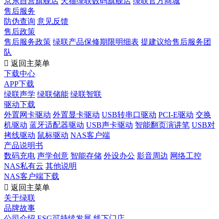
京东自营旗舰店
天猫绿联数码旗舰店
绿联官方商城
售后服务
防伪查询
意见反馈
售后政策
售后服务政策
绿联产品保修期限明细表
提建议给售后服务团
队

返回主菜单
下载中心
APP下载
绿联声学
绿联储能
绿联智联
驱动下载
外置网卡驱动
外置显卡驱动
USB转串口驱动
PCI-E驱动
交换
机驱动
蓝牙适配器驱动
USB声卡驱动
智能翻页演讲笔
USB对
拷线驱动
鼠标驱动
NAS客户端
产品说明书
数码充电
声学创意
智能存储
外设办公
影音周边
网络工控
NAS私有云
其他说明
NAS客户端下载

返回主菜单
关于绿联
品牌故事
公司介绍
ESG可持续发展
线下门店