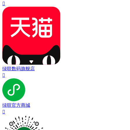

绿联数码旗舰店

绿联官方商城
