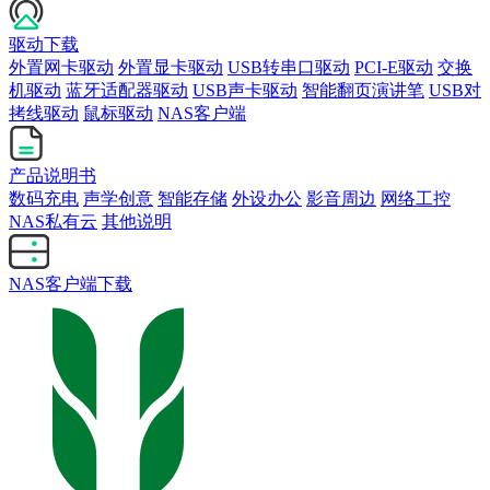
驱动下载
外置网卡驱动
外置显卡驱动
USB转串口驱动
PCI-E驱动
交换
机驱动
蓝牙适配器驱动
USB声卡驱动
智能翻页演讲笔
USB对
拷线驱动
鼠标驱动
NAS客户端
产品说明书
数码充电
声学创意
智能存储
外设办公
影音周边
网络工控
NAS私有云
其他说明
NAS客户端下载