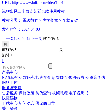
URL: https://www.lulian.cn/video/1491.html
绿联出风口车载支架延长款使用教程
教程分类：
视频教程
> 声学创意
> 车载支架
发布时间：2024-04-03
...
上一页
1
2
3
4
5
12
下一页
转至第
前往第
页
跳转


产品中心
NAS私有云
数码充电
声学创意
智能存储
外设办公
影音周边
网络工控
服务与支持
售后服务
保修政策
防伪查询
视频教程
电子说明书
快捷链接
下载中心
新闻动态
供应商自荐
关于绿联