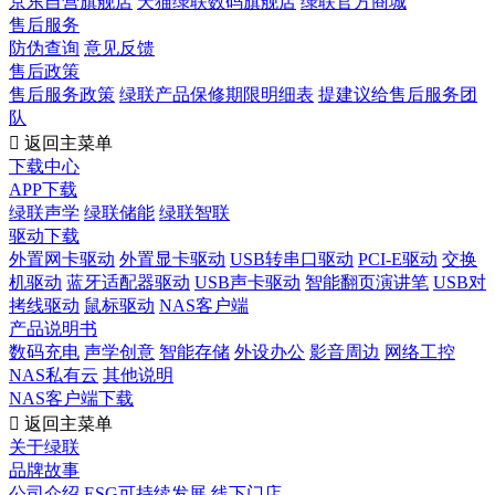
京东自营旗舰店
天猫绿联数码旗舰店
绿联官方商城
售后服务
防伪查询
意见反馈
售后政策
售后服务政策
绿联产品保修期限明细表
提建议给售后服务团
队

返回主菜单
下载中心
APP下载
绿联声学
绿联储能
绿联智联
驱动下载
外置网卡驱动
外置显卡驱动
USB转串口驱动
PCI-E驱动
交换
机驱动
蓝牙适配器驱动
USB声卡驱动
智能翻页演讲笔
USB对
拷线驱动
鼠标驱动
NAS客户端
产品说明书
数码充电
声学创意
智能存储
外设办公
影音周边
网络工控
NAS私有云
其他说明
NAS客户端下载

返回主菜单
关于绿联
品牌故事
公司介绍
ESG可持续发展
线下门店