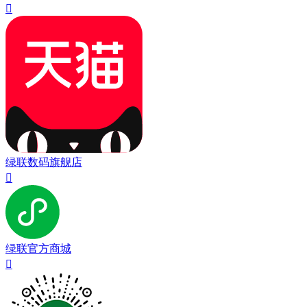

绿联数码旗舰店

绿联官方商城
