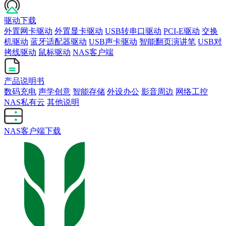
驱动下载
外置网卡驱动
外置显卡驱动
USB转串口驱动
PCI-E驱动
交换
机驱动
蓝牙适配器驱动
USB声卡驱动
智能翻页演讲笔
USB对
拷线驱动
鼠标驱动
NAS客户端
产品说明书
数码充电
声学创意
智能存储
外设办公
影音周边
网络工控
NAS私有云
其他说明
NAS客户端下载