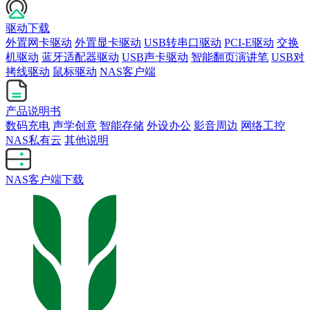
驱动下载
外置网卡驱动
外置显卡驱动
USB转串口驱动
PCI-E驱动
交换
机驱动
蓝牙适配器驱动
USB声卡驱动
智能翻页演讲笔
USB对
拷线驱动
鼠标驱动
NAS客户端
产品说明书
数码充电
声学创意
智能存储
外设办公
影音周边
网络工控
NAS私有云
其他说明
NAS客户端下载