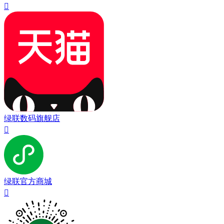

绿联数码旗舰店

绿联官方商城
