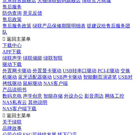
京东自营旗舰店
天猫绿联数码旗舰店
绿联官方商城
售后服务
防伪查询
意见反馈
售后政策
售后服务政策
绿联产品保修期限明细表
提建议给售后服务团
队

返回主菜单
下载中心
APP下载
绿联声学
绿联储能
绿联智联
驱动下载
外置网卡驱动
外置显卡驱动
USB转串口驱动
PCI-E驱动
交换
机驱动
蓝牙适配器驱动
USB声卡驱动
智能翻页演讲笔
USB对
拷线驱动
鼠标驱动
NAS客户端
产品说明书
数码充电
声学创意
智能存储
外设办公
影音周边
网络工控
NAS私有云
其他说明
NAS客户端下载

返回主菜单
关于绿联
品牌故事
公司介绍
ESG可持续发展
线下门店