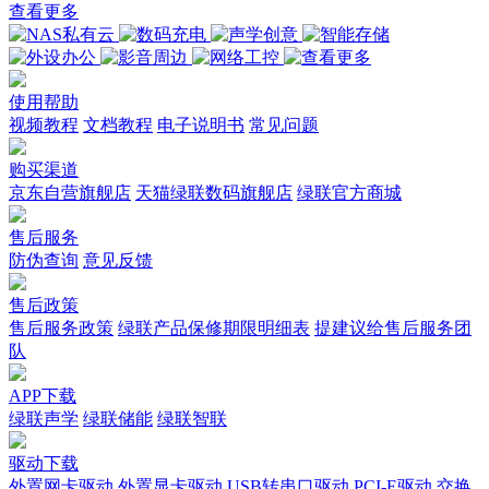
查看更多
使用帮助
视频教程
文档教程
电子说明书
常见问题
购买渠道
京东自营旗舰店
天猫绿联数码旗舰店
绿联官方商城
售后服务
防伪查询
意见反馈
售后政策
售后服务政策
绿联产品保修期限明细表
提建议给售后服务团
队
APP下载
绿联声学
绿联储能
绿联智联
驱动下载
外置网卡驱动
外置显卡驱动
USB转串口驱动
PCI-E驱动
交换