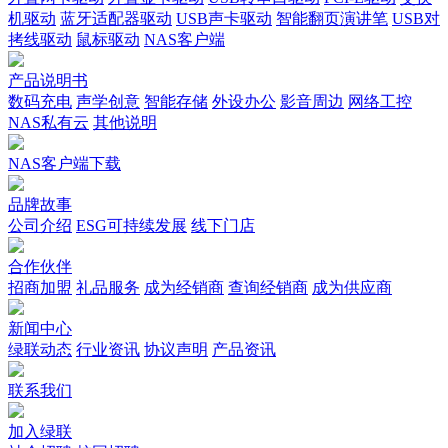
机驱动
蓝牙适配器驱动
USB声卡驱动
智能翻页演讲笔
USB对
拷线驱动
鼠标驱动
NAS客户端
产品说明书
数码充电
声学创意
智能存储
外设办公
影音周边
网络工控
NAS私有云
其他说明
NAS客户端下载
品牌故事
公司介绍
ESG可持续发展
线下门店
合作伙伴
招商加盟
礼品服务
成为经销商
查询经销商
成为供应商
新闻中心
绿联动态
行业资讯
协议声明
产品资讯
联系我们
加入绿联