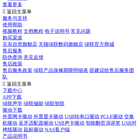
查看更多

返回主菜单
服务与支持
使用帮助
视频教程
文档教程
电子说明书
常见问题
购买渠道
京东自营旗舰店
天猫绿联数码旗舰店
绿联官方商城
售后服务
防伪查询
意见反馈
售后政策
售后服务政策
绿联产品保修期限明细表
提建议给售后服务团
队

返回主菜单
下载中心
APP下载
绿联声学
绿联储能
绿联智联
驱动下载
外置网卡驱动
外置显卡驱动
USB转串口驱动
PCI-E驱动
交换
机驱动
蓝牙适配器驱动
USB声卡驱动
智能翻页演讲笔
USB对
拷线驱动
鼠标驱动
NAS客户端
产品说明书