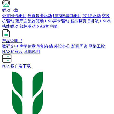
驱动下载
外置网卡驱动
外置显卡驱动
USB转串口驱动
PCI-E驱动
交换
机驱动
蓝牙适配器驱动
USB声卡驱动
智能翻页演讲笔
USB对
拷线驱动
鼠标驱动
NAS客户端
产品说明书
数码充电
声学创意
智能存储
外设办公
影音周边
网络工控
NAS私有云
其他说明
NAS客户端下载