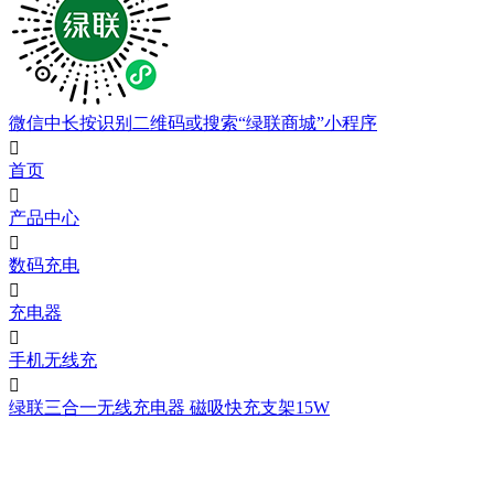
微信中长按识别二维码或搜索“绿联商城”小程序

首页

产品中心

数码充电

充电器

手机无线充

绿联三合一无线充电器 磁吸快充支架15W