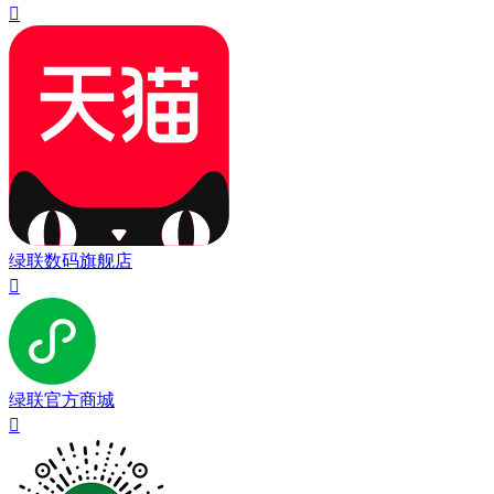

绿联数码旗舰店

绿联官方商城
