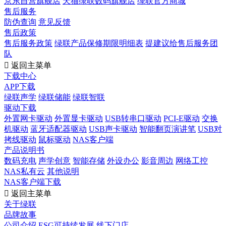
京东自营旗舰店
天猫绿联数码旗舰店
绿联官方商城
售后服务
防伪查询
意见反馈
售后政策
售后服务政策
绿联产品保修期限明细表
提建议给售后服务团
队

返回主菜单
下载中心
APP下载
绿联声学
绿联储能
绿联智联
驱动下载
外置网卡驱动
外置显卡驱动
USB转串口驱动
PCI-E驱动
交换
机驱动
蓝牙适配器驱动
USB声卡驱动
智能翻页演讲笔
USB对
拷线驱动
鼠标驱动
NAS客户端
产品说明书
数码充电
声学创意
智能存储
外设办公
影音周边
网络工控
NAS私有云
其他说明
NAS客户端下载

返回主菜单
关于绿联
品牌故事
公司介绍
ESG可持续发展
线下门店