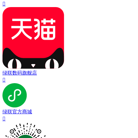

绿联数码旗舰店

绿联官方商城
