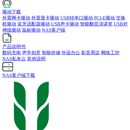
驱动下载
外置网卡驱动
外置显卡驱动
USB转串口驱动
PCI-E驱动
交换
机驱动
蓝牙适配器驱动
USB声卡驱动
智能翻页演讲笔
USB对
拷线驱动
鼠标驱动
NAS客户端
产品说明书
数码充电
声学创意
智能存储
外设办公
影音周边
网络工控
NAS私有云
其他说明
NAS客户端下载