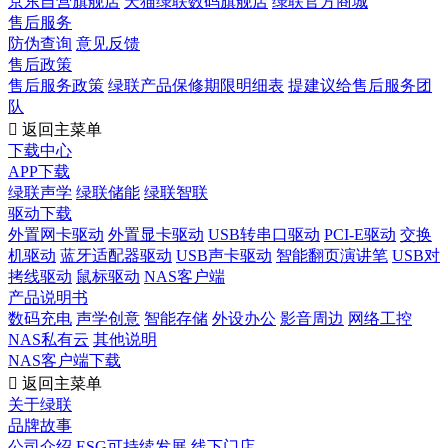
京东自营旗舰店
天猫绿联数码旗舰店
绿联官方商城
售后服务
防伪查询
意见反馈
售后政策
售后服务政策
绿联产品保修期限明细表
提建议给售后服务团
队

返回主菜单
下载中心
APP下载
绿联声学
绿联储能
绿联智联
驱动下载
外置网卡驱动
外置显卡驱动
USB转串口驱动
PCI-E驱动
交换
机驱动
蓝牙适配器驱动
USB声卡驱动
智能翻页演讲笔
USB对
拷线驱动
鼠标驱动
NAS客户端
产品说明书
数码充电
声学创意
智能存储
外设办公
影音周边
网络工控
NAS私有云
其他说明
NAS客户端下载

返回主菜单
关于绿联
品牌故事
公司介绍
ESG可持续发展
线下门店