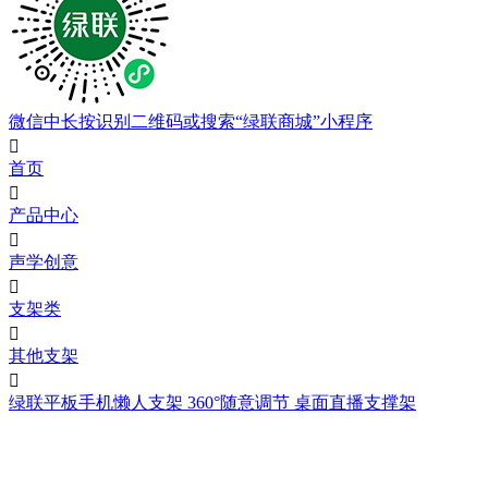
微信中长按识别二维码或搜索“绿联商城”小程序

首页

产品中心

声学创意

支架类

其他支架

绿联平板手机懒人支架 360°随意调节 桌面直播支撑架