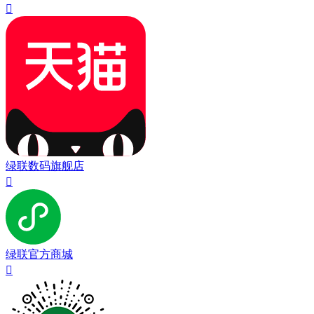

绿联数码旗舰店

绿联官方商城
