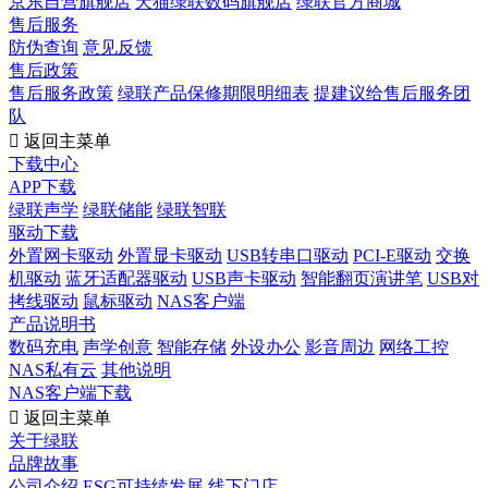
京东自营旗舰店
天猫绿联数码旗舰店
绿联官方商城
售后服务
防伪查询
意见反馈
售后政策
售后服务政策
绿联产品保修期限明细表
提建议给售后服务团
队

返回主菜单
下载中心
APP下载
绿联声学
绿联储能
绿联智联
驱动下载
外置网卡驱动
外置显卡驱动
USB转串口驱动
PCI-E驱动
交换
机驱动
蓝牙适配器驱动
USB声卡驱动
智能翻页演讲笔
USB对
拷线驱动
鼠标驱动
NAS客户端
产品说明书
数码充电
声学创意
智能存储
外设办公
影音周边
网络工控
NAS私有云
其他说明
NAS客户端下载

返回主菜单
关于绿联
品牌故事
公司介绍
ESG可持续发展
线下门店