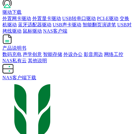
驱动下载
外置网卡驱动
外置显卡驱动
USB转串口驱动
PCI-E驱动
交换
机驱动
蓝牙适配器驱动
USB声卡驱动
智能翻页演讲笔
USB对
拷线驱动
鼠标驱动
NAS客户端
产品说明书
数码充电
声学创意
智能存储
外设办公
影音周边
网络工控
NAS私有云
其他说明
NAS客户端下载