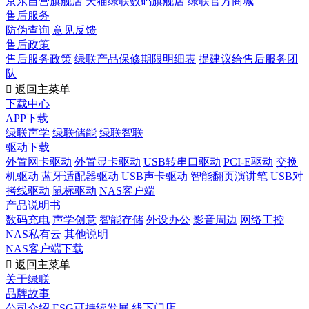
京东自营旗舰店
天猫绿联数码旗舰店
绿联官方商城
售后服务
防伪查询
意见反馈
售后政策
售后服务政策
绿联产品保修期限明细表
提建议给售后服务团
队

返回主菜单
下载中心
APP下载
绿联声学
绿联储能
绿联智联
驱动下载
外置网卡驱动
外置显卡驱动
USB转串口驱动
PCI-E驱动
交换
机驱动
蓝牙适配器驱动
USB声卡驱动
智能翻页演讲笔
USB对
拷线驱动
鼠标驱动
NAS客户端
产品说明书
数码充电
声学创意
智能存储
外设办公
影音周边
网络工控
NAS私有云
其他说明
NAS客户端下载

返回主菜单
关于绿联
品牌故事
公司介绍
ESG可持续发展
线下门店