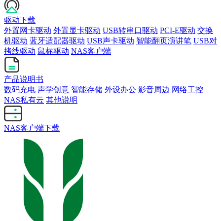
驱动下载
外置网卡驱动
外置显卡驱动
USB转串口驱动
PCI-E驱动
交换
机驱动
蓝牙适配器驱动
USB声卡驱动
智能翻页演讲笔
USB对
拷线驱动
鼠标驱动
NAS客户端
产品说明书
数码充电
声学创意
智能存储
外设办公
影音周边
网络工控
NAS私有云
其他说明
NAS客户端下载