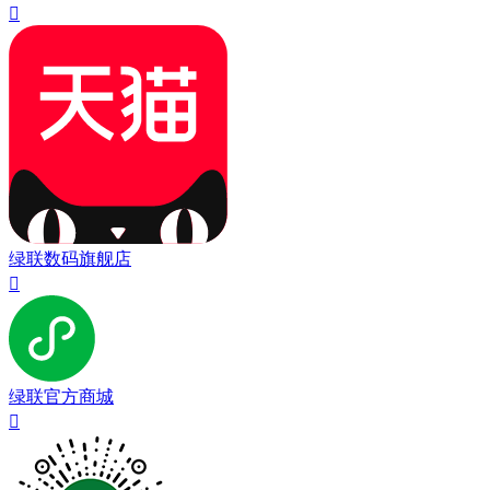

绿联数码旗舰店

绿联官方商城
