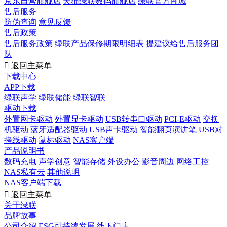
京东自营旗舰店
天猫绿联数码旗舰店
绿联官方商城
售后服务
防伪查询
意见反馈
售后政策
售后服务政策
绿联产品保修期限明细表
提建议给售后服务团
队

返回主菜单
下载中心
APP下载
绿联声学
绿联储能
绿联智联
驱动下载
外置网卡驱动
外置显卡驱动
USB转串口驱动
PCI-E驱动
交换
机驱动
蓝牙适配器驱动
USB声卡驱动
智能翻页演讲笔
USB对
拷线驱动
鼠标驱动
NAS客户端
产品说明书
数码充电
声学创意
智能存储
外设办公
影音周边
网络工控
NAS私有云
其他说明
NAS客户端下载

返回主菜单
关于绿联
品牌故事
公司介绍
ESG可持续发展
线下门店