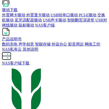
驱动下载
外置网卡驱动
外置显卡驱动
USB转串口驱动
PCI-E驱动
交换
机驱动
蓝牙适配器驱动
USB声卡驱动
智能翻页演讲笔
USB对
拷线驱动
鼠标驱动
NAS客户端
产品说明书
数码充电
声学创意
智能存储
外设办公
影音周边
网络工控
NAS私有云
其他说明
NAS客户端下载