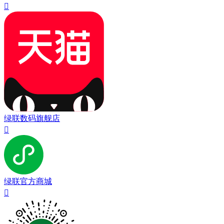

绿联数码旗舰店

绿联官方商城
