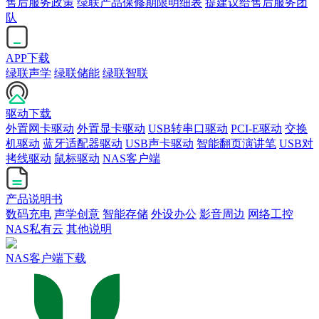
售后服务政策
绿联产品保修期限明细表
提建议给售后服务团
队
APP下载
绿联声学
绿联储能
绿联智联
驱动下载
外置网卡驱动
外置显卡驱动
USB转串口驱动
PCI-E驱动
交换
机驱动
蓝牙适配器驱动
USB声卡驱动
智能翻页演讲笔
USB对
拷线驱动
鼠标驱动
NAS客户端
产品说明书
数码充电
声学创意
智能存储
外设办公
影音周边
网络工控
NAS私有云
其他说明
NAS客户端下载