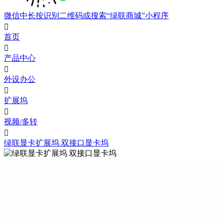
微信中长按识别二维码或搜索“绿联商城”小程序

首页

产品中心

外设办公

扩展坞

视频/多转

绿联显卡扩展坞 双接口显卡坞