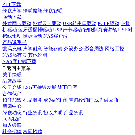
APP下载
绿联声学
绿联储能
绿联智联
驱动下载
外置网卡驱动
外置显卡驱动
USB转串口驱动
PCI-E驱动
交换
机驱动
蓝牙适配器驱动
USB声卡驱动
智能翻页演讲笔
USB对
拷线驱动
鼠标驱动
NAS客户端
产品说明书
数码充电
声学创意
智能存储
外设办公
影音周边
网络工控
NAS私有云
其他说明
NAS客户端下载

返回主菜单
关于绿联
品牌故事
公司介绍
ESG可持续发展
线下门店
合作伙伴
招商加盟
礼品服务
成为经销商
查询经销商
成为供应商
新闻中心
绿联动态
行业资讯
协议声明
产品资讯
联系我们
加入绿联
社会招聘
校园招聘