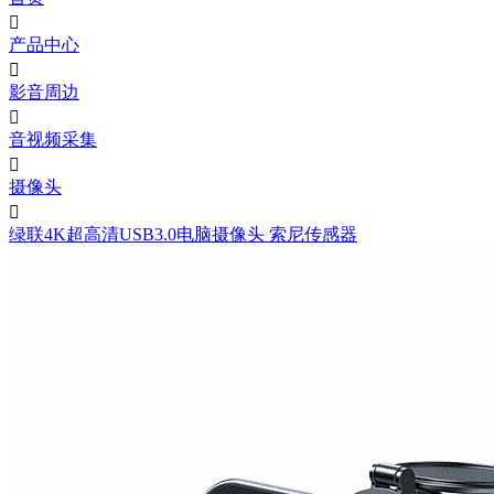

产品中心

影音周边

音视频采集

摄像头

绿联4K超高清USB3.0电脑摄像头 索尼传感器