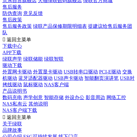
京东自营旗舰店
天猫绿联数码旗舰店
绿联官方商城
售后服务
防伪查询
意见反馈
售后政策
售后服务政策
绿联产品保修期限明细表
提建议给售后服务团
队

返回主菜单
下载中心
APP下载
绿联声学
绿联储能
绿联智联
驱动下载
外置网卡驱动
外置显卡驱动
USB转串口驱动
PCI-E驱动
交换
机驱动
蓝牙适配器驱动
USB声卡驱动
智能翻页演讲笔
USB对
拷线驱动
鼠标驱动
NAS客户端
产品说明书
数码充电
声学创意
智能存储
外设办公
影音周边
网络工控
NAS私有云
其他说明
NAS客户端下载

返回主菜单
关于绿联
品牌故事
公司介绍
ESG可持续发展
线下门店