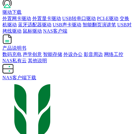
驱动下载
外置网卡驱动
外置显卡驱动
USB转串口驱动
PCI-E驱动
交换
机驱动
蓝牙适配器驱动
USB声卡驱动
智能翻页演讲笔
USB对
拷线驱动
鼠标驱动
NAS客户端
产品说明书
数码充电
声学创意
智能存储
外设办公
影音周边
网络工控
NAS私有云
其他说明
NAS客户端下载