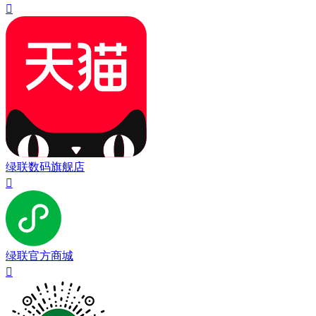

绿联数码旗舰店

绿联官方商城
