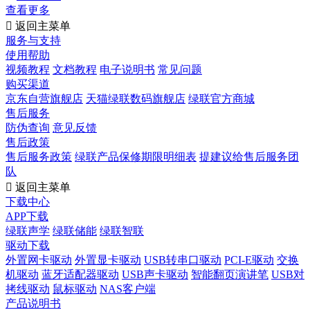
查看更多

返回主菜单
服务与支持
使用帮助
视频教程
文档教程
电子说明书
常见问题
购买渠道
京东自营旗舰店
天猫绿联数码旗舰店
绿联官方商城
售后服务
防伪查询
意见反馈
售后政策
售后服务政策
绿联产品保修期限明细表
提建议给售后服务团
队

返回主菜单
下载中心
APP下载
绿联声学
绿联储能
绿联智联
驱动下载
外置网卡驱动
外置显卡驱动
USB转串口驱动
PCI-E驱动
交换
机驱动
蓝牙适配器驱动
USB声卡驱动
智能翻页演讲笔
USB对
拷线驱动
鼠标驱动
NAS客户端
产品说明书