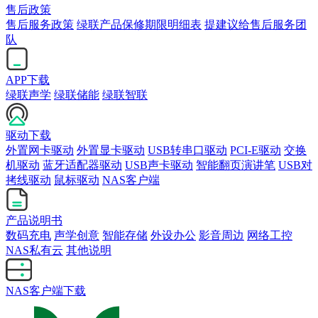
售后政策
售后服务政策
绿联产品保修期限明细表
提建议给售后服务团
队
APP下载
绿联声学
绿联储能
绿联智联
驱动下载
外置网卡驱动
外置显卡驱动
USB转串口驱动
PCI-E驱动
交换
机驱动
蓝牙适配器驱动
USB声卡驱动
智能翻页演讲笔
USB对
拷线驱动
鼠标驱动
NAS客户端
产品说明书
数码充电
声学创意
智能存储
外设办公
影音周边
网络工控
NAS私有云
其他说明
NAS客户端下载